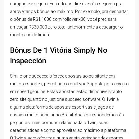
campante e seguro. Entender as diretrizes é o segredo pra
aproveitar os bônus ao máximo. Por exemplo, pra descartar
o bônus de R$1.1000 com rollover x30, você precisará
arriesgar R$30.000 zero total anteriormente a descargar o
monto afin de tirada.
Bônus De 1 Vitória Simply No
Inspección
Sim, o one succeed oferece apostas ao palpitante em
muitos esportes, permitindo o qual você aposte por o evento
em speed genuine. Estas apostas estão disponíveis tanto
zero site quanto no just one succeed software. O 1win é
alguma plataforma de apostas esportivas e jogos de
cassino muito popular no Brasil. Abaixo, respondemos às
perguntas mais comuns relacionada o 1win, suas
características e como aproveitar ao máximo a plataforma.
O 1win wager oferece alguma vasta variedade de esportes