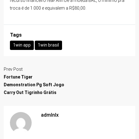
recurso financeiro real! Afin De a moeda BRL, o mínimo pra
troca é de 1.000 e equivalem a R$80,00.
Tags
1win app
1win brasil
Prev Post
Fortune Tiger
Demonstration Pg Soft Jogo
Carry Out Tigrinho Grátis
admlnlx