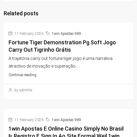
Related posts
11 February 2026
1win Apostas 969
Fortune Tiger Demonstration Pg Soft Jogo
Carry Out Tigrinho Grátis
A trajetória carry out fortune tiger jogo é uma narrativa
atractivo de inovação e superação....
Continue reading
by admlnlx
11 February 2026
1win Apostas 969
1win Apostas E Online Casino Simply No Brasil
ᐈ Registro E Sign In Ao Site Formal Weil 1win