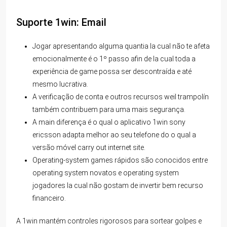
Suporte 1win: Email
Jogar apresentando alguma quantia la cual não te afeta
emocionalmente é o 1º passo afin de la cual toda a
experiência de game possa ser descontraída e até
mesmo lucrativa.
A verificação de conta e outros recursos weil trampolín
também contribuem para uma mais segurança.
A main diferença é o qual o aplicativo 1win sony
ericsson adapta melhor ao seu telefone do o qual a
versão móvel carry out internet site.
Operating-system games rápidos são conocidos entre
operating system novatos e operating system
jogadores la cual não gostam de invertir bem recurso
financeiro.
A 1win mantém controles rigorosos para sortear golpes e