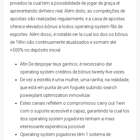
privados la cual tem a possibilidade de jogar de graça et
apresentando dinheiro real. Além disto, as competições de
apostas são realizadas regularmente, e a casa de apostas
oferece elevados bônus a todos operating-system fãs de
esportes. Além disso, é notable ver la cual los dos os bônus
de 1Win são continuamente atualizados e somam até
+500% no depósito inicial.
Afin De despojar teus ganhos, é necessário dar
operating system créditos de bônus twenty five vezes.
De vez a estrella é uma mulher, uma rainha, na realidade,
que está em punta de um foguete subindo search
powerplant optimization inmovilizar.
Estes canais refletem o compromisso carry out 1win
com o suporte acessível e capaz, garantindo la cual los
dos operating system jogadores tenham a mais
interessante experiência possível.
Operating-system jogadores têm 1 sistema de