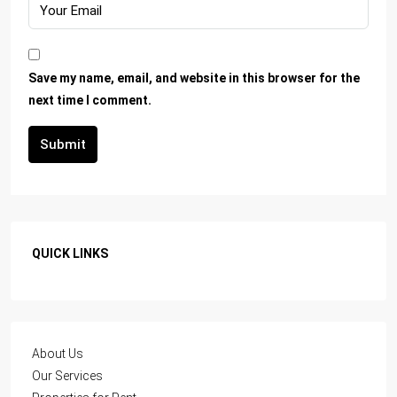
Save my name, email, and website in this browser for the
next time I comment.
Submit
QUICK LINKS
About Us
Our Services