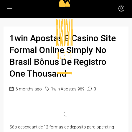
1win Apostas E Casino Site
Formal Online Simply No
Brasil Bônus De Registro
One Thousand
6 months ago
1win Apostas 969
0
São cependant de 12 formas de deposito para operating-