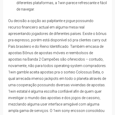
diferentes plataformas, a 1win parece refrescante e fácil
de navegar.
Ou decisão a opção ao palpitante e jogue possuindo
recurso financeiro actual em alguma mesa real
apresentando jogadores de diferentes países. Existe o bônus
pra expresso, porém está disponível só pra clientes carry out
País brasileiro e do Reino Identificado. Também emcasa de
apostas Bônus de apostas móveis e reembolsos de
apostas na Banda 2 Campeões são oferecidos – contudo,
novamente, não para todos operating-system compradores.
1win gamble aceita apostas pra o sorteio Colossus Beta, o
qual arrecada imenso jackpots em todo o planeta através de
uma cooperação possuindo diversas viviendas de apostas.
1win estatal é alguma escolha confiável afin de quem quer
investigar o mundo das apostas e dos jogos de cassino,
mezclando alguma user interface amigável com alguma
ampla gama de serviços. O 1win sony ericsson consolidou