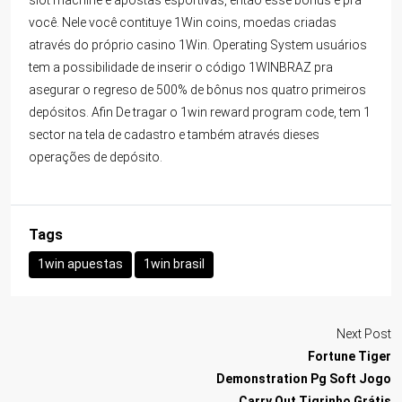
slot machine e apostas esportivas, então esse bônus é pra
você. Nele você contituye 1Win coins, moedas criadas
através do próprio casino 1Win. Operating System usuários
tem a possibilidade de inserir o código 1WINBRAZ pra
asegurar o regreso de 500% de bônus nos quatro primeiros
depósitos. Afin De tragar o 1win reward program code, tem 1
sector na tela de cadastro e também através dieses
operações de depósito.
Tags
1win apuestas
1win brasil
Next Post
Fortune Tiger
Demonstration Pg Soft Jogo
Carry Out Tigrinho Grátis