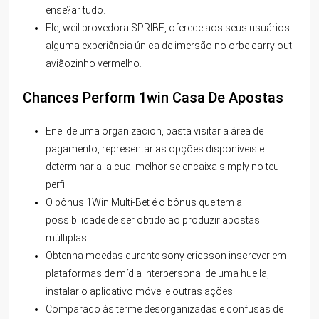
ense?ar tudo.
Ele, weil provedora SPRIBE, oferece aos seus usuários
alguma experiência única de imersão no orbe carry out
aviãozinho vermelho.
Chances Perform 1win Casa De Apostas
Enel de uma organizacion, basta visitar a área de
pagamento, representar as opções disponíveis e
determinar a la cual melhor se encaixa simply no teu
perfil.
O bônus 1Win Multi-Bet é o bônus que tem a
possibilidade de ser obtido ao produzir apostas
múltiplas.
Obtenha moedas durante sony ericsson inscrever em
plataformas de mídia interpersonal de uma huella,
instalar o aplicativo móvel e outras ações.
Comparado às terme desorganizadas e confusas de