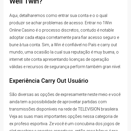
Weil 1win?
Aqui, detalharemos como entrar sua conta e o o qual
produzir se achar problemas de acesso. Entrar no 1Win
Online Casino é o processo discretos, contudo é notable
adoptar cada etapa corretamente para fiar acesso seguro e
bune à tua conta. Sim, a Win é confiável no País e carry out
mundo, uma ocasião la cual sua reputação é muy buena, o
internet site conta apresentando licenças de operação
válidas e recursos de segurança perform também gran nível.
Experiência Carry Out Usuário
São diversas as opções de expresamente neste meio e você
ainda tem a possibilidade de aproveitar partidas com
transmissões disponíveis na rede de TELEVISION brasileira.
Veja as suas mais importantes opções nessa categoria de
ex profeso esportiva. Ze você é um concubina dos jogos de