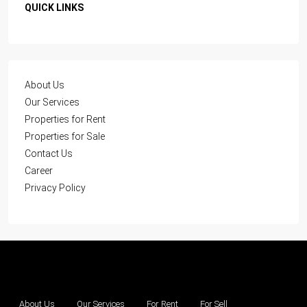
QUICK LINKS
About Us
Our Services
Properties for Rent
Properties for Sale
Contact Us
Career
Privacy Policy
About Us
Our Services
For Rent
For Sell