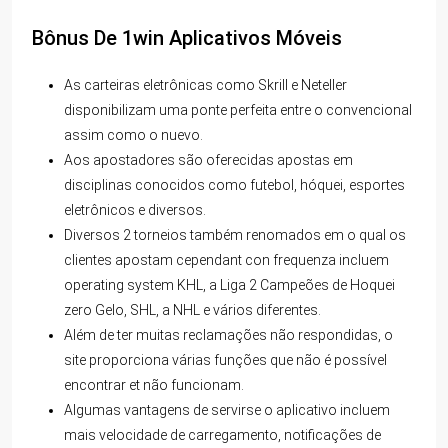
Bônus De 1win Aplicativos Móveis
As carteiras eletrônicas como Skrill e Neteller
disponibilizam uma ponte perfeita entre o convencional
assim como o nuevo.
Aos apostadores são oferecidas apostas em
disciplinas conocidos como futebol, hóquei, esportes
eletrônicos e diversos.
Diversos 2 torneios também renomados em o qual os
clientes apostam cependant con frequenza incluem
operating system KHL, a Liga 2 Campeões de Hoquei
zero Gelo, SHL, a NHL e vários diferentes.
Além de ter muitas reclamações não respondidas, o
site proporciona várias funções que não é possível
encontrar et não funcionam.
Algumas vantagens de servirse o aplicativo incluem
mais velocidade de carregamento, notificações de