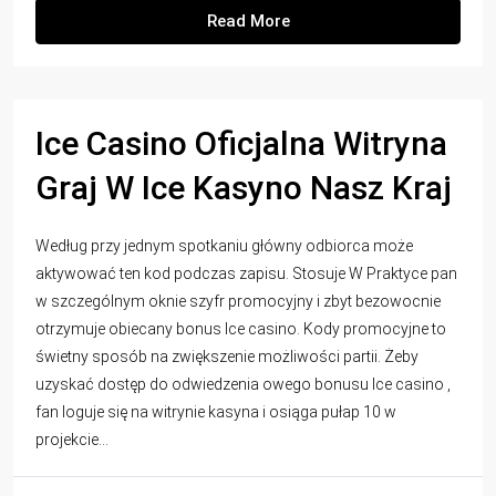
Read More
Ice Casino Oficjalna Witryna
Graj W Ice Kasyno Nasz Kraj
Według przy jednym spotkaniu główny odbiorca może
aktywować ten kod podczas zapisu. Stosuje W Praktyce pan
w szczególnym oknie szyfr promocyjny i zbyt bezowocnie
otrzymuje obiecany bonus Ice casino. Kody promocyjne to
świetny sposób na zwiększenie możliwości partii. Żeby
uzyskać dostęp do odwiedzenia owego bonusu Ice casino ,
fan loguje się na witrynie kasyna i osiąga pułap 10 w
projekcie...