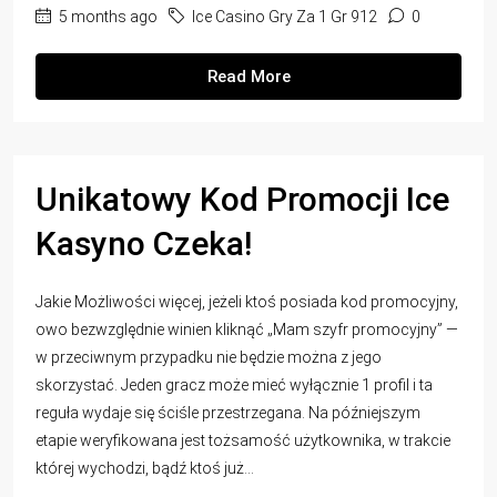
5 months ago
Ice Casino Gry Za 1 Gr 912
0
Read More
Unikatowy Kod Promocji Ice
Kasyno Czeka!
Jakie Możliwości więcej, jeżeli ktoś posiada kod promocyjny,
owo bezwzględnie winien kliknąć „Mam szyfr promocyjny” —
w przeciwnym przypadku nie będzie można z jego
skorzystać. Jeden gracz może mieć wyłącznie 1 profil i ta
reguła wydaje się ściśle przestrzegana. Na późniejszym
etapie weryfikowana jest tożsamość użytkownika, w trakcie
której wychodzi, bądź ktoś już...