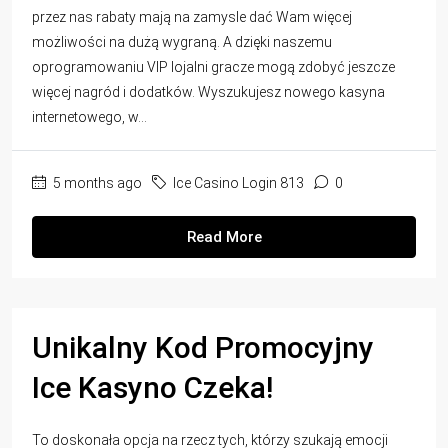
przez nas rabaty mają na zamysle dać Wam więcej
możliwości na dużą wygraną. A dzięki naszemu
oprogramowaniu VIP lojalni gracze mogą zdobyć jeszcze
więcej nagród i dodatków. Wyszukujesz nowego kasyna
internetowego, w...
5 months ago
Ice Casino Login 813
0
Read More
Unikalny Kod Promocyjny
Ice Kasyno Czeka!
To doskonała opcja na rzecz tych, którzy szukają emocji