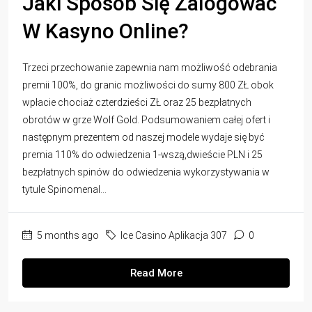
Jaki Sposób Się Zalogować
W Kasyno Online?
Trzeci przechowanie zapewnia nam możliwość odebrania
premii 100%, do granic możliwości do sumy 800 ZŁ obok
wpłacie chociaż czterdzieści ZŁ oraz 25 bezpłatnych
obrotów w grze Wolf Gold. Podsumowaniem całej ofert i
następnym prezentem od naszej modele wydaje się być
premia 110% do odwiedzenia 1-wszą,dwieście PLN i 25
bezpłatnych spinów do odwiedzenia wykorzystywania w
tytule Spinomenal...
5 months ago
Ice Casino Aplikacja 307
0
Read More