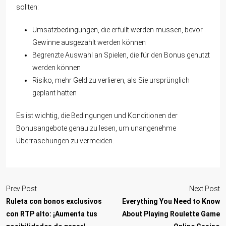
sollten:
Umsatzbedingungen, die erfüllt werden müssen, bevor
Gewinne ausgezahlt werden können
Begrenzte Auswahl an Spielen, die für den Bonus genutzt
werden können
Risiko, mehr Geld zu verlieren, als Sie ursprünglich
geplant hatten
Es ist wichtig, die Bedingungen und Konditionen der
Bonusangebote genau zu lesen, um unangenehme
Überraschungen zu vermeiden.
Prev Post
Next Post
Ruleta con bonos exclusivos
Everything You Need to Know
con RTP alto: ¡Aumenta tus
About Playing Roulette Game