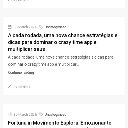
30 March 2026
Uncategorised
A cada rodada, uma nova chance estratégias e
dicas para dominar o crazy time app e
multiplicar seus
A cada rodada, uma nova chance: estratégias e dicas para
dominar o crazy time app e multiplicar...
Continue reading
by admlnlx
30 March 2026
Uncategorised
Fortuna in Movimento Esplora lEmozionante