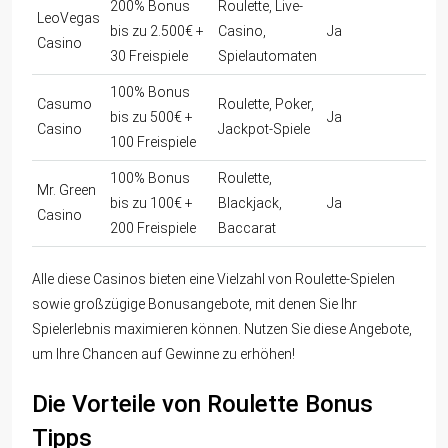
200% Bonus
Roulette, Live-
LeoVegas
bis zu 2.500€ +
Casino,
Ja
Casino
30 Freispiele
Spielautomaten
100% Bonus
Casumo
Roulette, Poker,
bis zu 500€ +
Ja
Casino
Jackpot-Spiele
100 Freispiele
100% Bonus
Roulette,
Mr. Green
bis zu 100€ +
Blackjack,
Ja
Casino
200 Freispiele
Baccarat
Alle diese Casinos bieten eine Vielzahl von Roulette-Spielen
sowie großzügige Bonusangebote, mit denen Sie Ihr
Spielerlebnis maximieren können. Nutzen Sie diese Angebote,
um Ihre Chancen auf Gewinne zu erhöhen!
Die Vorteile von Roulette Bonus
Tipps