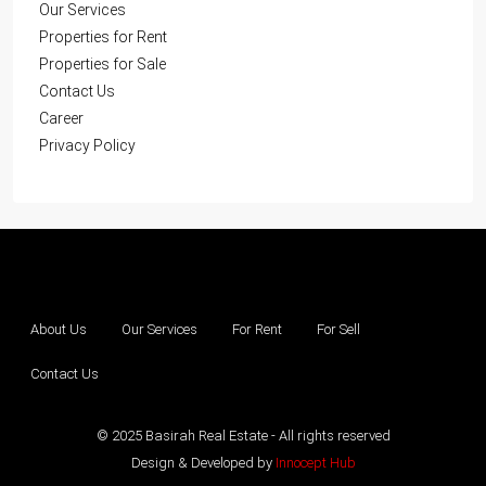
Our Services
Properties for Rent
Properties for Sale
Contact Us
Career
Privacy Policy
About Us
Our Services
For Rent
For Sell
Contact Us
© 2025 Basirah Real Estate - All rights reserved
Design & Developed by
Innocept Hub