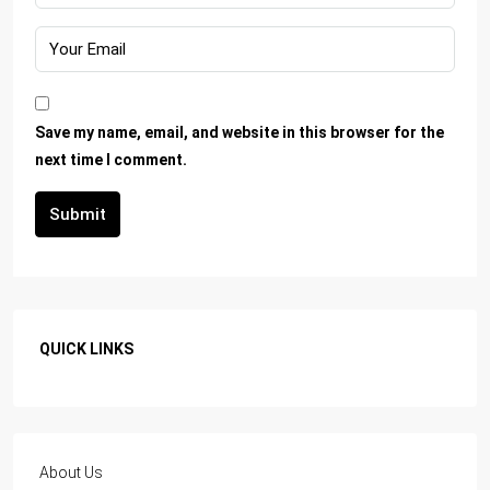
Save my name, email, and website in this browser for the
next time I comment.
Submit
QUICK LINKS
About Us