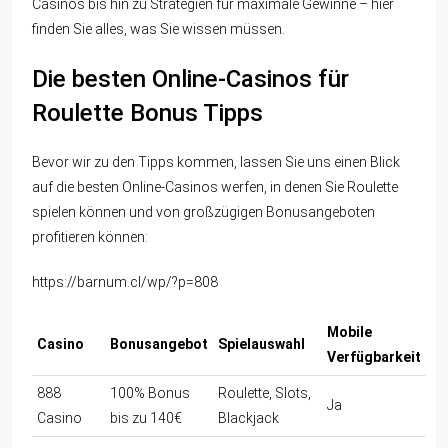
Casinos bis hin zu Strategien für maximale Gewinne – hier
finden Sie alles, was Sie wissen müssen.
Die besten Online-Casinos für
Roulette Bonus Tipps
Bevor wir zu den Tipps kommen, lassen Sie uns einen Blick
auf die besten Online-Casinos werfen, in denen Sie Roulette
spielen können und von großzügigen Bonusangeboten
profitieren können:
https://barnum.cl/wp/?p=808
Mobile
Casino
Bonusangebot
Spielauswahl
Verfügbarkeit
888
100% Bonus
Roulette, Slots,
Ja
Casino
bis zu 140€
Blackjack