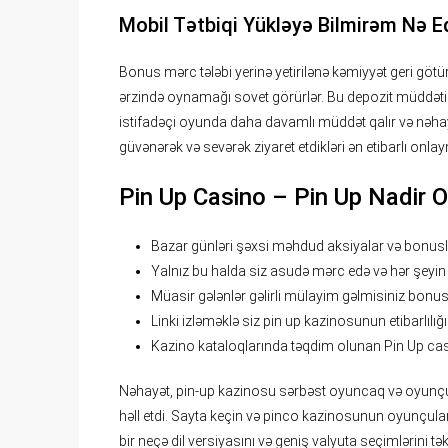
Mobil Tətbiqi Yükləyə Bilmirəm Nə 
Bonus mərc tələbi yerinə yetirilənə kəmiyyət geri göt
ərzində oynamağı sovet görürlər. Bu depozit müddəti
istifadəçi oyunda daha davamlı müddət qalır və nəhayə
güvənərək və sevərək ziyaret etdikləri ən etibarlı onla
Pin Up Casino – Pin Up Nadir 
Bazar günləri şəxsi məhdud aksiyalar və bonuslar
Yalnız bu halda siz asudə mərc edə və hər şeyin 
Müasir gələnlər gəlirli mülayim gəlmisiniz bonus
Linki izləməklə siz pin up kazinosunun etibarlılığı
Kazino kataloqlarında təqdim olunan Pin Up casin
Nəhayət, pin-up kazinosu sərbəst oyuncaq və oyunçu
həll etdi. Sayta keçin və pinco kazinosunun oyunçula
bir neçə dil versiyasını və geniş valyuta seçimlərini tək