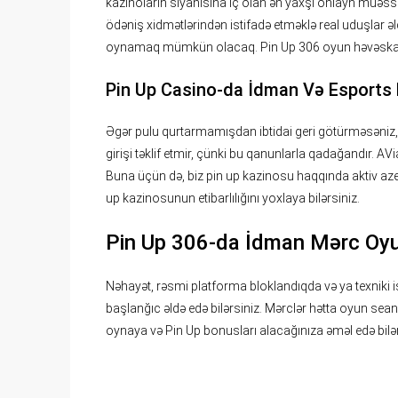
kazinoların siyahısına iç olan ən yaxşı onlayn müəssi
ödəniş xidmətlərindən istifadə etməklə real uduşlar ə
oynamaq mümkün olacaq. Pin Up 306 oyun həvəskarları 
Pin Up Casino-da İdman Və Esports 
Əgər pulu qurtarmamışdan ibtidai geri götürməsəniz,
girişi təklif etmir, çünki bu qanunlarla qadağandır. А
Buna üçün də, biz pin up kazinosu haqqında aktiv azer
up kazinosunun etibarlılığını yoxlaya bilərsiniz.
Pin Up 306-da İdman Mərc Oyun
Nəhayət, rəsmi platforma bloklandıqda və ya texniki i
başlanğıc əldə edə bilərsiniz. Mərclər hətta oyun seansl
oynaya və Pin Up bonusları alacağınıza əməl edə bilər