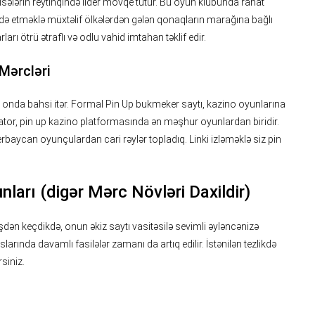
sələrin reytinqində lider mövqe tutur. Bu oyun klubunda rahat
ldə etməklə müxtəlif ölkələrdən gələn qonaqların marağına bağlı
ötrü ətraflı və odlu vahid imtahan təklif edir.
Mərcləri
 onda bahsi itər. Formal Pin Up bukmeker saytı, kazino oyunlarına
Viator, pin up kazino platformasında ən məşhur oyunlardan biridir.
baycan oyunçulardan cari rəylər topladıq. Linki izləməklə siz pin
ları (digər Mərc Növləri Daxildir)
şdən keçdikdə, onun əkiz saytı vasitəsilə sevimli əyləncənizə
arında davamlı fasilələr zamanı da artıq edilir. İstənilən tezlikdə
siniz.