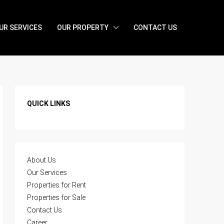
UR SERVICES
OUR PROPERTY
CONTACT US
QUICK LINKS
About Us
Our Services
Properties for Rent
Properties for Sale
Contact Us
Career