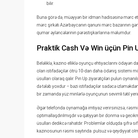
bilir.
Buna görə də, müəyyən bir idman hadisəsinə mərc etm
mərc şirkəti Azərbaycanın qanuni mərc bazarının gən
qumar əyləncələrinin pərəstişkarlarına məlumdur.
Praktik Cash Və Win üçün Pin 
Beləliklə, kazino elliklə oyunçu ehtiyaclarını ödəyə
olan istifadəçilər ötrü 10-dan daha ödəniş sistemi 
üsulları olaraq qalır. Pin Up ziyarətçiləri pulun oyna
də tələb yoxdur – bəzi istifadəçilər sadəcə izləməkdən 
bir zamanda yüz minlərlə oyunçunun sevimli tətil yerin
Əgər telefonda oynamağa imtiyaz verirsinizsə, rəsmi 
optimallaşdırılmışdır və qətiyyən bir donma və gecikm
üsulları dedikcə rahatdır. Problemlər olduqda şifrə sıf
kazinosunun rəsmi saytında pulsuz və qeydiyyat o