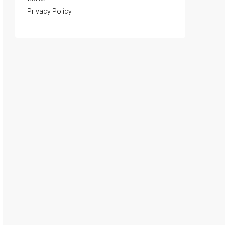
Privacy Policy