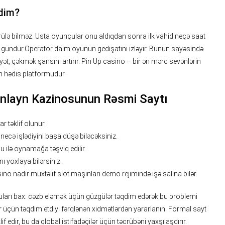
Edim?
ürülə bilməz. Usta oyunçular onu aldıqdan sonra ilk vahid neçə saat
 gündür.Operator daim oyunun gedişatını izləyir. Bunun sayəsində
t, çəkmək şansını artırır. Pin Up casino – bir ən mərc sevənlərin
yn hədis platformudur.
Onlayn Kazinosunun Rəsmi Saytı
 təklif olunur.
necə işlədiyini başa düşə biləcəksiniz.
u ilə oynamağa təşviq edilir.
nı yoxlaya bilərsiniz.
o nadir müxtəlif slot maşınları demo rejimində işə salına bilər.
ları bax: cəzb eləmək üçün güzgülər təqdim edərək bu problemi
r üçün təqdim etdiyi fərqlənən xidmətlərdən yararlanın. Formal sayt
lif edir, bu da qlobal istifadəçilər üçün təcrübəni yaxşılaşdırır.