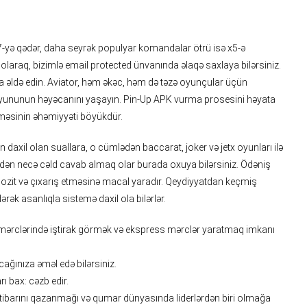
7-yə qədər, daha seyrək populyar komandalar ötrü isə x5-ə
 olaraq, bizimlə email protected ünvanında əlaqə saxlaya bilərsiniz.
a əldə edin. Aviator, həm əkəc, həm də təzə oyunçular üçün
 oyununun həyəcanını yaşayın. Pin-Up APK vurma prosesini həyata
nməsinin əhəmiyyəti böyükdür.
axil olan suallara, o cümlədən baccarat, joker və jetx oyunları ilə
ndən necə cəld cavab almaq olar burada oxuya bilərsiniz. Ödəniş
epozit və çıxarış etməsinə macal yaradır. Qeydiyyatdan keçmiş
ərək asanlıqla sistemə daxil ola bilərlər.
ərclərində iştirak görmək və ekspress mərclər yaratmaq imkanı
cağınıza əməl edə bilərsiniz.
rı bax: cəzb edir.
tibarını qazanmağı və qumar dünyasında liderlərdən biri olmağa