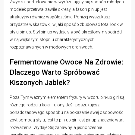
Zwyczaj portretowania w wyróżniający się sposób młodych
modelek przetrwał zawiłe okresy, a fason pin up jest
atrakcyjny również współcześnie. Poniżej wyszukasz
przydatne wskazówki, w jaki sposób zbudować total look w
stylu pin up. Styl pin up wydaje się być określonym spośród
w największym stopniu charakterystycznych i
rozpoznawalnych w modowych archiwach.
Fermentowane Owoce Na Zdrowie:
Dlaczego Warto Spróbować
Kiszonych Jabłek?
Poza Tym ważnym elementem fryzury w wzoru pin-up girl są
różnego rodzaju koki i rulony. Jeśli poszukujesz
ponadczasowego sposobu na pokazanie swej osobowości
zbyt pomocą stylu, jest to pin-up girl jest
pinup
znacznie wart
rozważenia! Wydaje Się zabawny, a jednocześnie
wyrafinowany; odważny, a jednocześnie niedopowiedziany;