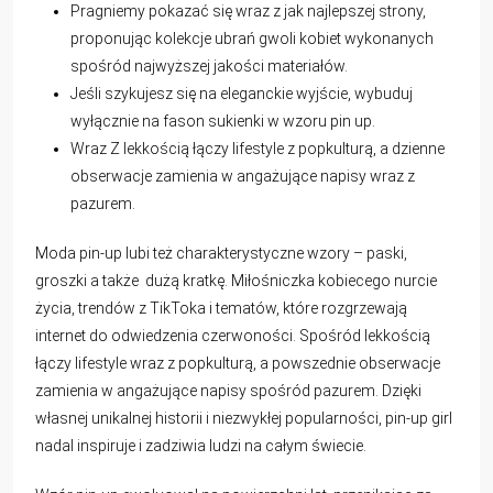
Pragniemy pokazać się wraz z jak najlepszej strony,
proponując kolekcje ubrań gwoli kobiet wykonanych
spośród najwyższej jakości materiałów.
Jeśli szykujesz się na eleganckie wyjście, wybuduj
wyłącznie na fason sukienki w wzoru pin up.
Wraz Z lekkością łączy lifestyle z popkulturą, a dzienne
obserwacje zamienia w angażujące napisy wraz z
pazurem.
Moda pin-up lubi też charakterystyczne wzory – paski,
groszki a także dużą kratkę. Miłośniczka kobiecego nurcie
życia, trendów z TikToka i tematów, które rozgrzewają
internet do odwiedzenia czerwoności. Spośród lekkością
łączy lifestyle wraz z popkulturą, a powszednie obserwacje
zamienia w angażujące napisy spośród pazurem. Dzięki
własnej unikalnej historii i niezwykłej popularności, pin-up girl
nadal inspiruje i zadziwia ludzi na całym świecie.