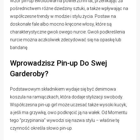
Wzór pin-up ewoluował na powierzchni lat, przenikając za
pośrednictwem różne dziedziny sztuki, a także wpływając na
współczesne trendy w modzie i stylu życia. Postaw na
doskonałe fale albo mocno kręcone włosy, które są
charakterystyczne gwoli owego nurcie. Gwoli podkreślenia
nurcie można aczkolwiek zdecydować się na opaskę lub
bandanę.
Wprowadzisz Pin-up Do Swej
Garderoby?
Podstawowym składnikiem wydaje się być denimowa
koszula na ramiączkach, która dodaje stylizacji swobody.
Współczesna pin-up girl może uczesać także wysoki kucyk,
a jeśli ma grzywkę, owo podkręcić ją na wałek. Od Momentu
tego “przypinania” wywodzi się nazwa stylu – właśnie tę
czynność określa słowo pin-up.