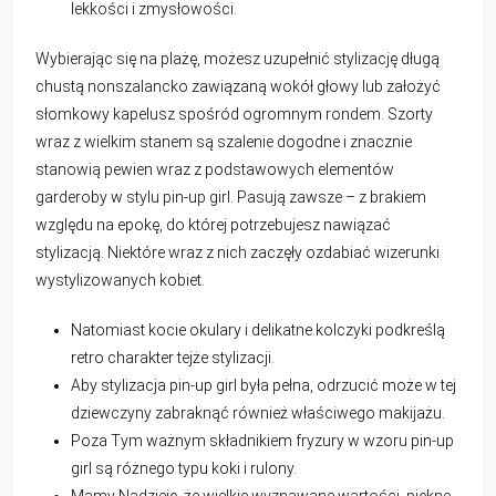
lekkości i zmysłowości.
Wybierając się na plażę, możesz uzupełnić stylizację długą
chustą nonszalancko zawiązaną wokół głowy lub założyć
słomkowy kapelusz spośród ogromnym rondem. Szorty
wraz z wielkim stanem są szalenie dogodne i znacznie
stanowią pewien wraz z podstawowych elementów
garderoby w stylu pin-up girl. Pasują zawsze – z brakiem
względu na epokę, do której potrzebujesz nawiązać
stylizacją. Niektóre wraz z nich zaczęły ozdabiać wizerunki
wystylizowanych kobiet.
Natomiast kocie okulary i delikatne kolczyki podkreślą
retro charakter tejże stylizacji.
Aby stylizacja pin-up girl była pełna, odrzucić może w tej
dziewczyny zabraknąć również właściwego makijażu.
Poza Tym ważnym składnikiem fryzury w wzoru pin-up
girl są różnego typu koki i rulony.