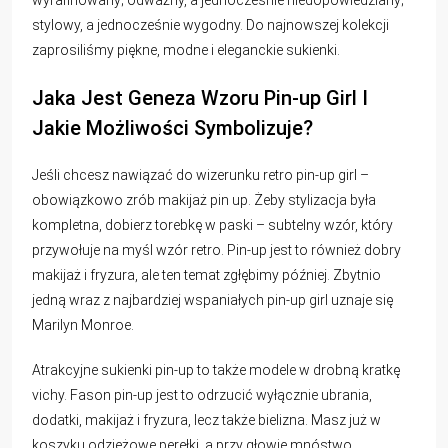
stylowy, a jednocześnie wygodny. Do najnowszej kolekcji
zaprosiliśmy piękne, modne i eleganckie sukienki.
Jaka Jest Geneza Wzoru Pin-up Girl I
Jakie Możliwości Symbolizuje?
Jeśli chcesz nawiązać do wizerunku retro pin-up girl –
obowiązkowo zrób makijaż pin up. Żeby stylizacja była
kompletna, dobierz torebkę w paski – subtelny wzór, który
przywołuje na myśl wzór retro. Pin-up jest to również dobry
makijaż i fryzura, ale ten temat zgłębimy później. Zbytnio
jedną wraz z najbardziej wspaniałych pin-up girl uznaje się
Marilyn Monroe.
Atrakcyjne sukienki pin-up to także modele w drobną kratkę
vichy. Fason pin-up jest to odrzucić wyłącznie ubrania,
dodatki, makijaż i fryzura, lecz także bielizna. Masz już w
koszyku odzieżowe perełki, a przy głowie mnóstwo