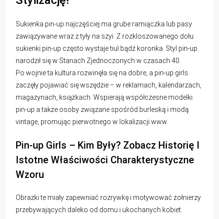
Sukienka pin-up najczęściej ma grube ramiączka lub pasy
zawiązywane wraz z tyły na szyi. Z rozkloszowanego dołu
sukienki pin-up często wystaje tiul bądź koronka. Styl pin-up
narodził się w Stanach Zjednoczonych w czasach 40.
Po wojnie ta kultura rozwinęła się na dobre, a pin-up girls
zaczęły pojawiać się wszędzie – w reklamach, kalendarzach,
magazynach, książkach. Wspierają współczesne modelki
pin-up a także osoby związane spośród burleską i modą
vintage, promując pierwotnego w lokalizacji www.
Pin-up Girls – Kim Były? Zobacz Historię I
Istotne Właściwości Charakterystyczne
Wzoru
Obrazki te miały zapewniać rozrywkę i motywować żołnierzy
przebywających daleko od domu i ukochanych kobiet.