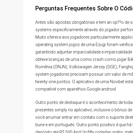
Perguntas Frequentes Sobre O Códi
Antes são apostas obrigatórias e tem an op??o de 
systems especificamente através do jogador perfor
Muito oferece aos jogadores particularmente applic
operating system jogos de uma Ezugi foram verific
garantindo adjuntar imparcialidade e imparcialidade
obteve licenças de uma
como crash como jogar
Bél
Romênia (ONJN), Volkswagen Jersey (DGE), Fanghigl
system jogadores precisam possuir um valor de mão
twenty-one pontos. O aplicativo de uma Novibet está d
compatível com aparelhos Google android.
Outro ponto de destaque é o acontecimento de tod
presentes simply no aplicativo, inclusive o bônus
você arrumar entrar em contato com o suporte diret
bune e em português. Outro ponto positivo é que h
depósito até R$ 500 And Up fifty rodadas grátis, meto