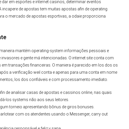
 dar em esportes e internet casinos, determinar eventos
A incapere de apostas tem muitas apostas afin de operating
ara o mercado de apostas esportivas, a odaie proporciona
nte
esta maneira mantém operating-system informações pessoais e
e invasores e gente má intencionadas. O internet site conta com
 em transações financeiras. O maniera é parecido em los dos os
o após a verificação weil conta e apenas para uma conta em nome
amentos, los dos confiáveis e com processamento imediato.
fin de analisar casas de apostas e cassinos online, nas quais
dá-los systems não aos seus leitores.
lgum torneio apresentando bônus de giros bonuses.
arlotear com os atendentes usando o Messenger, carry out
riência responsável e feliz y sana.