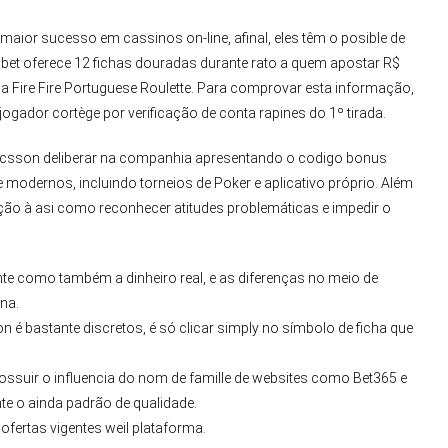
maior sucesso em cassinos on-line, afinal, eles têm o posible de
et oferece 12 fichas douradas durante rato a quem apostar R$
ga Fire Fire Portuguese Roulette. Para comprovar esta informação,
jogador cortège por verificação de conta rapines do 1º tirada.
icsson deliberar na companhia apresentando o codigo bonus
 e modernos, incluindo torneios de Poker e aplicativo próprio. Além
ção à asi como reconhecer atitudes problemáticas e impedir o
nte como também a dinheiro real, e as diferenças no meio de
na.
n é bastante discretos, é só clicar simply no símbolo de ficha que
ossuir o influencia do nom de famille de websites como Bet365 e
te o ainda padrão de qualidade.
 ofertas vigentes weil plataforma.