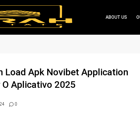
ABOUT US
O
 Load Apk Novibet Application
 O Aplicativo 2025
624
0