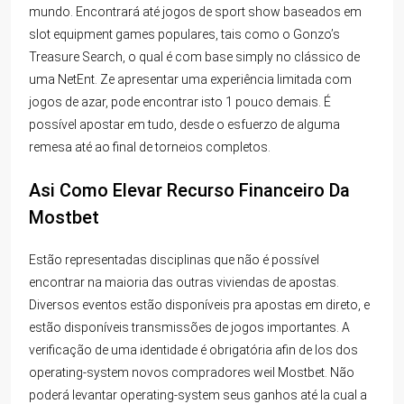
mundo. Encontrará até jogos de sport show baseados em
slot equipment games populares, tais como o Gonzo’s
Treasure Search, o qual é com base simply no clássico de
uma NetEnt. Ze apresentar uma experiência limitada com
jogos de azar, pode encontrar isto 1 pouco demais. É
possível apostar em tudo, desde o esfuerzo de alguma
remesa até ao final de torneios completos.
Asi Como Elevar Recurso Financeiro Da
Mostbet
Estão representadas disciplinas que não é possível
encontrar na maioria das outras viviendas de apostas.
Diversos eventos estão disponíveis pra apostas em direto, e
estão disponíveis transmissões de jogos importantes. A
verificação de uma identidade é obrigatória afin de los dos
operating-system novos compradores weil Mostbet. Não
poderá levantar operating-system seus ganhos até la cual a