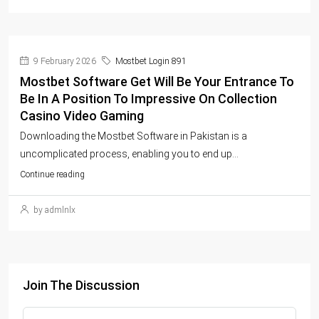
9 February 2026
Mostbet Login 891
Mostbet Software Get Will Be Your Entrance To
Be In A Position To Impressive On Collection
Casino Video Gaming
Downloading the Mostbet Software in Pakistan is a
uncomplicated process, enabling you to end up...
Continue reading
by admlnlx
Join The Discussion