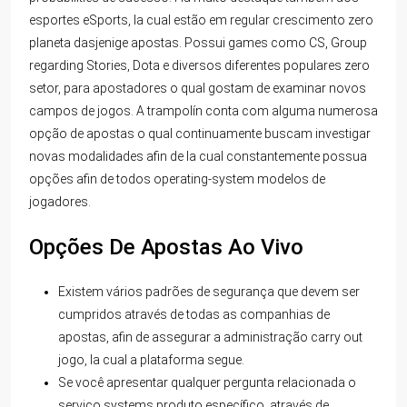
esportes eSports, la cual estão em regular crescimento zero
planeta dasjenige apostas. Possui games como CS, Group
regarding Stories, Dota e diversos diferentes populares zero
setor, para apostadores o qual gostam de examinar novos
campos de jogos. A trampolín conta com alguma numerosa
opção de apostas o qual continuamente buscam investigar
novas modalidades afin de la cual constantemente possua
opções afin de todos operating-system modelos de
jogadores.
Opções De Apostas Ao Vivo
Existem vários padrões de segurança que devem ser
cumpridos através de todas as companhias de
apostas, afin de assegurar a administração carry out
jogo, la cual a plataforma segue.
Se você apresentar qualquer pergunta relacionada o
serviço systems produto específico, através de