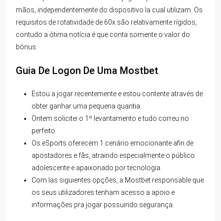
mãos, independentemente do dispositivo la cual utilizam. Os
requisitos de rotatividade de 60x são relativamente rígidos,
contudo a ótima notícia é que conta somente o valor do
bónus.
Guia De Logon De Uma Mostbet
Estou a jogar recentemente e estou contente através de
obter ganhar uma pequena quantia.
Ontem solicitei o 1º levantamento e tudo correu no
perfeito.
Os eSports oferecem 1 cenário emocionante afin de
apostadores e fãs, atraindo especialmente o público
adolescente e apaixonado por tecnologia.
Com las siguientes opções, a Mostbet responsable que
os seus utilizadores tenham acesso a apoio e
informações pra jogar possuindo segurança.