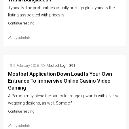
Typically The probabilities usually are high plus typically the
listing associated with prices is...
Continue reading
by admlnlx
9 February 2026
Mostbet Login 891
Mostbet Application Down Load Is Your Own
Entrance To Immersive Online Casino Video
Gaming
A Person may blend the particular range upwards with diverse
wagering designs, as well. Some of...
Continue reading
by admlnlx