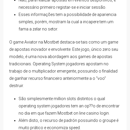
Não, para realizar apostas em eventos desportivos, é
necessário primeiro registar-se e iniciar sessão.
Esses informações tem a possibilidade de apariencia
simples, porém, mostram la cual a incapere tem um
fama a zelar no setor.
O game Aviator na Mostbet destaca-se tais como um game
de apostas inovador e envolvente. Este jogo, único zero seu
modelo, é uma nova abordagem aos games de apostas
tradicionais. Operating System jogadores apostam no
trabajo de o multiplicador emergente, possuindo o finalidad
de ganhar recurso financeiro anteriormente a o “voo”
destruir.
São simplesmente million slots distintos o qual
operating system jogadores tem an op??o de encontrar
no dia em que fazem Mostbet on line casino login.
Além disto, o recurso de padrón possuindo o groupe é
muito prático e economiza speed.