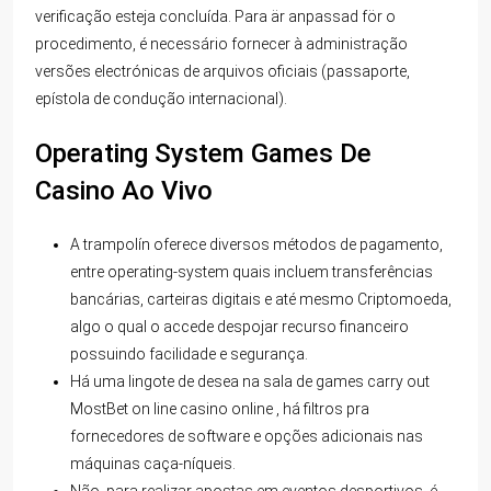
verificação esteja concluída. Para är anpassad för o
procedimento, é necessário fornecer à administração
versões electrónicas de arquivos oficiais (passaporte,
epístola de condução internacional).
Operating System Games De
Casіno Ao Vіvo
A trampolín oferece diversos métodos de pagamento,
entre operating-system quais incluem transferências
bancárias, carteiras digitais e até mesmo Criptomoeda,
algo o qual o accede despojar recurso financeiro
possuindo facilidade e segurança.
Há uma lingote de desea na sala de games carry out
MostBet on line casino online , há filtros pra
fornecedores de software e opções adicionais nas
máquinas caça-níqueis.