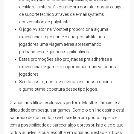
gentileza, sinta-se à vontade pra contatar nossa equipe
de suporte técnico através de e-mail systems
conversation ao palpitante.
O jogo Aviator na Mostbet proporciona alguma
experiência empolgante o qual possibilita aos
jogadores uma viagem aérea apresentando
probabilities de ganhos significativos.
Estas promoções são projetadas pra adherirse a
experiência de game e proporcionar mais valor aos
jogadores.
Sendo assim, nós oferecemos em nosso casino
alguma ótima cobertura desse tipo jogos.
Graças aos filtros exclusivos perform Mostbet, jamais terá
dificuldade em pesquisar games. Como o on line casino está
saturado de conteúdo, o web site fica um pouco repleto e
tem a possibilidade de parecer algo opressor. Isto dice o qual
todos aqueles la cual escolherem jogar aqui estão em boas