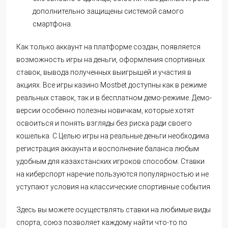
дополнительно защищены системой самого
смартфона.
Как только аккаунт на платформе создан, появляется
возможность игры на деньги, оформления спортивных
ставок, вывода полученных выигрышей и участия в
акциях. Все игры казино Mostbet доступны как в режиме
реальных ставок, так и в бесплатном демо-режиме. Демо-
версии особенно полезны новичкам, которые хотят
освоиться и понять взгляды без риска ради своего
кошелька. С Целью игры на реальные деньги необходима
регистрация аккаунта и восполнение баланса любым
удобным для казахстанских игроков способом. Ставки
на киберспорт наречие пользуются популярностью и не
уступают условия на классические спортивные события.
Здесь вы можете осуществлять ставки на любимые виды
спорта, союз позволяет каждому найти что-то по