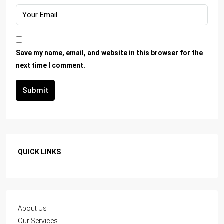
Save my name, email, and website in this browser for the
next time I comment.
Submit
QUICK LINKS
About Us
Our Services