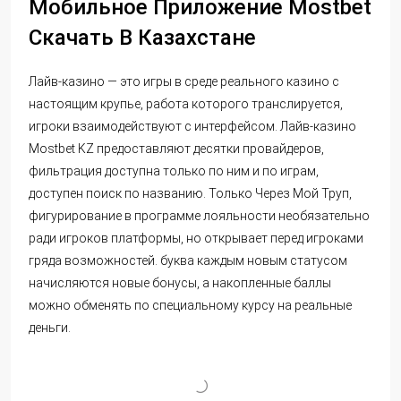
Мобильное Приложение Mostbet
Скачать В Казахстане
Лайв-казино — это игры в среде реального казино с
настоящим крупье, работа которого транслируется,
игроки взаимодействуют с интерфейсом. Лайв-казино
Mostbet KZ предоставляют десятки провайдеров,
фильтрация доступна только по ним и по играм,
доступен поиск по названию. Только Через Мой Труп,
фигурирование в программе лояльности необязательно
ради игроков платформы, но открывает перед игроками
гряда возможностей. буква каждым новым статусом
начисляются новые бонусы, а накопленные баллы
можно обменять по специальному курсу на реальные
деньги.