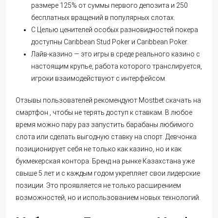
размере 125% от суммы первого депозита и 250
бесплатных вращений в популярных слотах.
С Целью ценителей особых разновидностей покера
доступны Caribbean Stud Poker и Caribbean Poker.
Лайв-казино — это игры в среде реального казино с
настоящим крупье, работа которого транслируется,
игроки взаимодействуют с интерфейсом.
Отзывы пользователей рекомендуют Mostbet скачать на
смартфон , чтобы не терять доступ к ставкам. В любое
время можно пару раз запустить барабаны любимого
слота или сделать выгодную ставку на спорт. Девчонка
позиционирует себя не только как казино, но и как
букмекерская контора. Бренд на рынке Казахстана уже
свыше 5 лет и с каждым годом укрепляет свои лидерские
позиции. Это проявляется не только расширением
возможностей, но и использованием новых технологий.