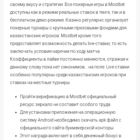
своему вкусу и стратегии. Все покерные игры в Mostbet
доступны как в режиме реальных ставок в тенге, так и в
бесплатном демо-режиме. Казино регулярно организует
покерные турниры с крупными призовыми фондами для
казахстанских игроков. Mostbet кроме того
предоставляет возможность делать live-ставки, то есть
заключать условия наречие по ходу матча.
Коэффициенты в лайве постоянно меняются, отражая к
данному слову пока нет синонимов… на поле. Live-ставки
особенно популярны среди казахстанских игроков при
ставках на местные турниры.
Пройти верификацию в Mostbet официальный
ресурс зеркало не составит особого труда.
Для установки приложения на операционную
систему Android необходимо скачать apk файл с
официального сайта букмекерской конторы.
Этот награда включает в себя денежный бонус в