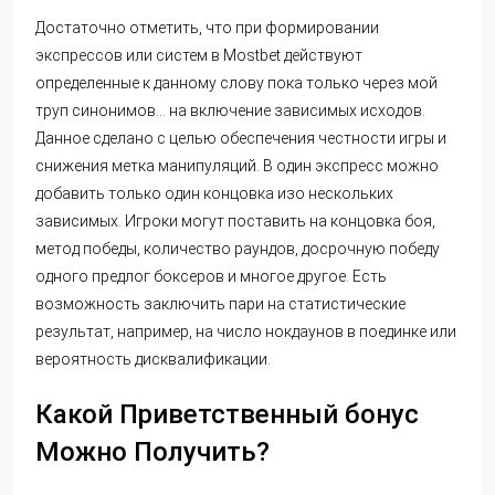
Достаточно отметить, что при формировании
экспрессов или систем в Mostbet действуют
определенные к данному слову пока только через мой
труп синонимов… на включение зависимых исходов.
Данное сделано с целью обеспечения честности игры и
снижения метка манипуляций. В один экспресс можно
добавить только один концовка изо нескольких
зависимых. Игроки могут поставить на концовка боя,
метод победы, количество раундов, досрочную победу
одного предлог боксеров и многое другое. Есть
возможность заключить пари на статистические
результат, например, на число нокдаунов в поединке или
вероятность дисквалификации.
Какой Приветственный бонус
Можно Получить?