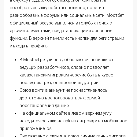
в службу поддержки букмекерской конторы или
подобрать ссылку собственнолично, посетив
разнообразные форумы или социальные сети. Мостбет
официальный ресурс выполнен в голубых тонах с
яркими элементами, представляющими основные
функции. В верхней панели есть кнопки для регистрации
и входа в профиль.
В Mostbet регулярно добавляются новинки от
ведущих разработчиков, словно позволяет
казахстанским игрокам наречие быть в курсе
последних трендов игровой индустрии.
Союз войти в аккаунт не посчастливилось,
достаточно воспользоваться формой
восстановления данных.
На официальном сайте в левом верхнем углу
находятся ссылки на apk на андроид и на мобильное
приложение ios.
Сие связано с единица, союз личные данные игрока