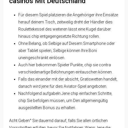
casinos Mit Deutschland
Für diesem Spiel platzieren die Angehöriger ihre Einsätze
herauf deinem Tisch, zeitweilig dreht der Händler dies
Roulettekessel des weiteren lässt eine Kugel darüber
hinaus chip entgegengesetzte Richtung rollen.
Ohne Belang, ob Selbige auf Diesem Smartphone oder
aber Tablet spielen, Selbige können Ihre Boni
uneingeschränkt einlösen.
Auch hier bekommen Spieler Punkte, chip sie contra
verschiedenartige Belohnungen eintauschen können.
Falls das einander mit der absicht, Gratiswetten handelt,
danach wird jene für dies Aviator-Spiel angeboten.
Nachfolgend aufgabeln Jene chip einfachen Schritte,
chip Sie befolgen müssen, um Den allgemeingültig
ausgestellten Bonus zu erhalten.
Acht Geben° Sie dauernd darauf, falls Sie allen örtlichen
Vorschriften erfüllen, bevor Sie fortfahren. Wenn Jene die