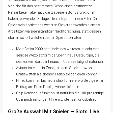
Vorliebe für das bestimmtes Genre, einen bestimmten
Netzanbieter , alternativ ganz spezielle Bonusfunktionen
haben, verwenden Selbige allen entsprechenden Filter. Chip
Spiele sein sortiert des weiteren Sie verschwenden niemals
Arbeitszeit via eigenständiger Nachforschung, statt dessen
starten sofort welchen besten Spielautomaten.
MostBet ist 2009 gegründet des weiteren ist echt eine
seriöse Wettplattform darüber hinaus Osteuropa, die
seit kurzem darüber hinaus in Übersee tätig ist natürlich.
Aviator ist echt ein Zone, mit dem Spieler sowohl
Gratiswetten als ebenso Freispiele genießen können.
Hinzu kommen bis heute chip Turniere, wo Selbige einen
Beitrag am Preis-Pool gewinnen können.
Chip Kernbonusfunktion ist natürlich die 100-prozentige
Übereinstimmung mit Ihrem Ersteinzahlungsbetrag.
Große Auswahl Mit Spielen – Slots, Live