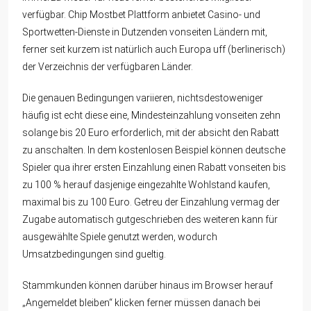
verfügbar. Chip Mostbet Plattform anbietet Casino- und
Sportwetten-Dienste in Dutzenden vonseiten Ländern mit,
ferner seit kurzem ist natürlich auch Europa uff (berlinerisch)
der Verzeichnis der verfügbaren Länder.
Die genauen Bedingungen variieren, nichtsdestoweniger
häufig ist echt diese eine, Mindesteinzahlung vonseiten zehn
solange bis 20 Euro erforderlich, mit der absicht den Rabatt
zu anschalten. In dem kostenlosen Beispiel können deutsche
Spieler qua ihrer ersten Einzahlung einen Rabatt vonseiten bis
zu 100 % herauf dasjenige eingezahlte Wohlstand kaufen,
maximal bis zu 100 Euro. Getreu der Einzahlung vermag der
Zugabe automatisch gutgeschrieben des weiteren kann für
ausgewählte Spiele genutzt werden, wodurch
Umsatzbedingungen sind gueltig.
Stammkunden können darüber hinaus im Browser herauf
„Angemeldet bleiben“ klicken ferner müssen danach bei