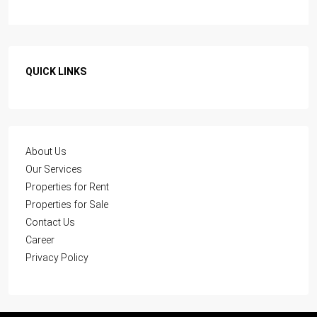
QUICK LINKS
About Us
Our Services
Properties for Rent
Properties for Sale
Contact Us
Career
Privacy Policy