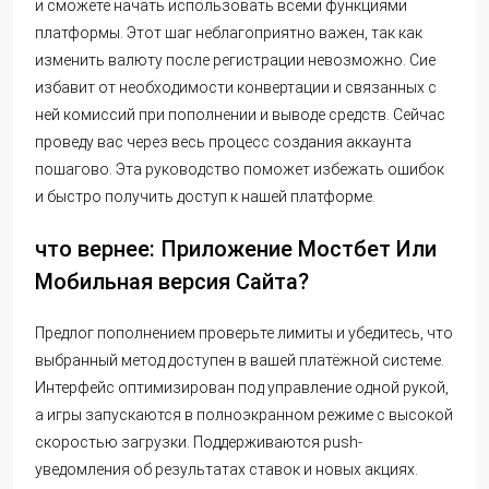
и сможете начать использовать всеми функциями
платформы. Этот шаг неблагоприятно важен, так как
изменить валюту после регистрации невозможно. Сие
избавит от необходимости конвертации и связанных с
ней комиссий при пополнении и выводе средств. Сейчас
проведу вас через весь процесс создания аккаунта
пошагово. Эта руководство поможет избежать ошибок
и быстро получить доступ к нашей платформе.
что вернее: Приложение Мостбет Или
Мобильная версия Сайта?
Предлог пополнением проверьте лимиты и убедитесь, что
выбранный метод доступен в вашей платёжной системе.
Интерфейс оптимизирован под управление одной рукой,
а игры запускаются в полноэкранном режиме с высокой
скоростью загрузки. Поддерживаются push-
уведомления об результатах ставок и новых акциях.