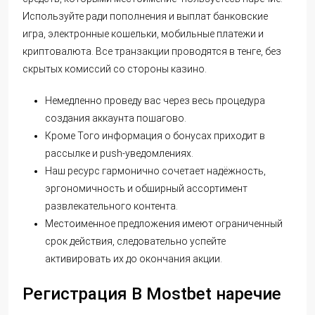
Используйте ради пополнения и выплат банковские
игра, электронные кошельки, мобильные платежи и
криптовалюта. Все транзакции проводятся в тенге, без
скрытых комиссий со стороны казино.
Немедленно проведу вас через весь процедура
создания аккаунта пошагово.
Кроме Того информация о бонусах приходит в
рассылке и push-уведомлениях.
Наш ресурс гармонично сочетает надёжность,
эргономичность и обширный ассортимент
развлекательного контента.
Местоименное предложения имеют ограниченный
срок действия, следовательно успейте
активировать их до окончания акции.
Регистрация В Mostbet наречие