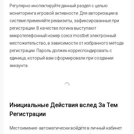
Регулярно инспектируйте данный раздел с целью
мониторинга игровой активности. Для авторизации в
системе применяйте реквизиты, зафиксированные при
регистрации. В качестве логина выступают
микротелефонный номер союз
mostbet
электронный
местожительство, в зависимости от избранного метода
регистрации. Пароль должен корреспондировать с
единица, который вам сформировали при создании
аккаунта.
Инициальные Действия вслед За Тем
Регистрации
Местоимение- автоматически войдёте в личный кабинет