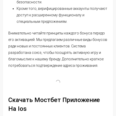
безопасности.
Кроме того, верифицированные аккаунты получают
доступ к расширенному функционалу и
специальным предложениям.
Внимательно читайте принципы каждого бонуса передо
его активацией. Мы предлагаем различные виды бонусов
ради новых и постоянных клиентов. Система
разработана союз, чтобы поощрять активную игру и
благомыслие к нашему бренду. Дополнительно краткое
потребоваться подтверждение адреса проживания.
Скачать Мостбет Приложение
На Ios