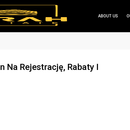
ABOUT US
O
 Na Rejestrację, Rabaty I