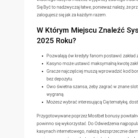
Się Być to nadzwyczaj łatwe, ponieważ należy, że pr
zalogujesz się jak za każdym razem.
W Którym Miejscu Znalеźć Sy
2025 Roku?
Pozwalają ów kredyty fanom postawić zakład z
Kasyno może ustawić maksymalną kwotę zakła
Gracze najczęściej muszą wprowadzić kod bon
bez depozytu.
Owo świetna szansa, żeby zagrać w znane slo
wygraną.
Możesz wybrać interesującą Cię tematykę, dos
Przygotowywane poprzez Mostbet bonusy powitalne 
powinno się wykorzystać. Do Odwiedzenia najpopular
kasynach internetowego, należą bezsprzecznie da