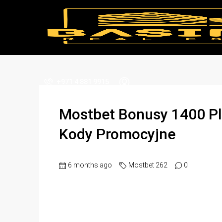
+971 4 881 9915
Mostbet Bonusy 1400 Pln
Kody Promocyjne
6 months ago
Mostbet 262
0