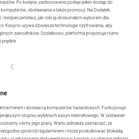
ernautów. Po kolejne, zastosowanie podaje pełen dostęp do
m komputerów, obstawiania a także promocji. Na Dodatek,
ość i bezpieczeństwo, jak robi ją doskonałym wyborem dla
e. Kasyno używa dzisiejsze technologie szyfrowania, aby
ężnych zawodników. Dodatkowo, platforma proponuje różne
 prędkie.
ine
kmacherem i dostawcą komputerów hazardowych. Funkcjonuje
ajwiększym stopniu wybitnych kasyn internetowego. W zestawień
poznamy cechy jego pracy. Warto jednakże zaznaczyć, że
t niezgodne spośród regulaminem i może poskutkować blokadą
zytu, przekazywane zbyt rejestrację w kasynie, są obecnie jednymi