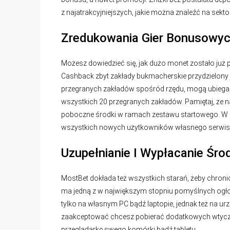
z najatrakcyjniejszych, jakie można znaleźć na sekt
Zredukowania Gier Bonusowy
Możesz dowiedzieć się, jak dużo monet zostało już p
Cashback zbyt zakłady bukmacherskie przydzielony j
przegranych zakładów spośród rzędu, mogą ubiegać s
wszystkich 20 przegranych zakładów. Pamiętaj, że
poboczne środki w ramach zestawu startowego. W dal
wszystkich nowych użytkowników własnego serwisi
Uzupełnianie I Wypłacanie Śr
MostBet dokłada też wszystkich starań, żeby chron
ma jedną z w największym stopniu pomyślnych ogł
tylko na własnym PC bądź laptopie, jednak też na u
zaakceptować chcesz pobierać dodatkowych wtycze
przeglądarkę swego komórki bądź tabletu.