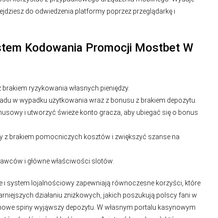
zejdziesz do odwiedzenia platformy poprzez przeglądarkę i
stem Kodowania Promocji Mostbet W
 brakiem ryzykowania własnych pieniędzy.
du w wypadku użytkowania wraz z bonusu z brakiem depozytu.
usowy i utworzyć świeże konto gracza, aby ubiegać się o bonus
ty z brakiem pomocniczych kosztów i zwiększyć szanse na
tawców i główne właściwości slotów.
i system lojalnościowy zapewniają równoczesne korzyści, które
niejszych działaniu zniżkowych, jakich poszukują polscy fani w
rmowe spiny wyjąwszy depozytu. W własnym portalu kasynowym