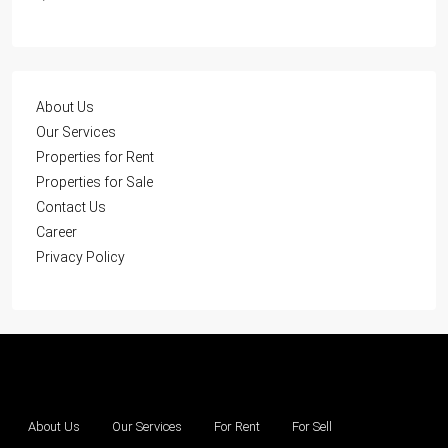
About Us
Our Services
Properties for Rent
Properties for Sale
Contact Us
Career
Privacy Policy
About Us
Our Services
For Rent
For Sell