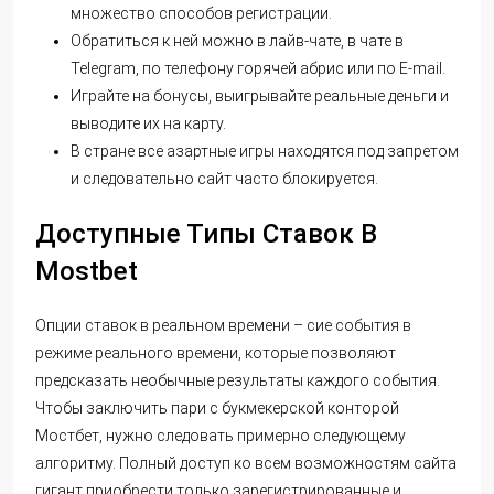
множество способов регистрации.
Обратиться к ней можно в лайв-чате, в чате в
Telegram, по телефону горячей абрис или по E-mail.
Играйте на бонусы, выигрывайте реальные деньги и
выводите их на карту.
В стране все азартные игры находятся под запретом
и следовательно сайт часто блокируется.
Доступные Типы Ставок В
Mostbet
Опции ставок в реальном времени – сие события в
режиме реального времени, которые позволяют
предсказать необычные результаты каждого события.
Чтобы заключить пари с букмекерской конторой
Мостбет, нужно следовать примерно следующему
алгоритму. Полный доступ ко всем возможностям сайта
гигант приобрести только зарегистрированные и