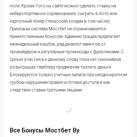
поле. Кроме Того на сайте можно сделать ставку на
киберспортивное соревнование, сыграть в лото или
карточный покер (техасский холдем в том числе).
Призовая система Мостбет не ограничивается
приветственным бонусом. Администрация предлагает
еженедельный кэшбэк, ряд джекпот-ивентов от
провайдеров и регулярные промокоды с фриспинами. С
Целью участия в к данному слову пока нет синонимов…
розыгрышах гемблеру предикатив тратить деньги.
Блокируются только учетные записи при неоднократном
грубом нарушении правил и потери доступа и как
следствие ставки третьими лицами.
Все Бонусы Мостбет By