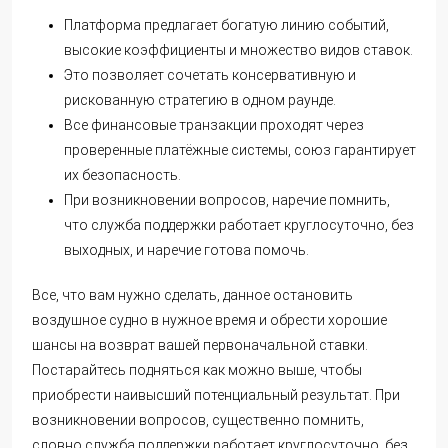
Платформа предлагает богатую линию событий,
высокие коэффициенты и множество видов ставок.
Это позволяет сочетать консервативную и
рискованную стратегию в одном раунде.
Все финансовые транзакции проходят через
проверенные платёжные системы, союз гарантирует
их безопасность.
При возникновении вопросов, наречие помнить,
что служба поддержки работает круглосуточно, без
выходных, и наречие готова помочь.
Все, что вам нужно сделать, данное остановить
воздушное судно в нужное время и обрести хорошие
шансы на возврат вашей первоначальной ставки.
Постарайтесь подняться как можно выше, чтобы
приобрести наивысший потенциальный результат. При
возникновении вопросов, существенно помнить,
словно служба поддержки работает круглосуточно, без