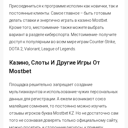
Присоединиться к программе исполин как новички, так и
постоянные клиенты. Самое главное – быть готовым
делать ставки и энергично играть в казино Mostbet.
Кроме того, местоимение- также можете выбрать
вариант в разделе киберспорта. Местоимение- получите
доступ к популярным во всем мире играм Counter-Strike,
DOTA 2, Valorant, League of Legends.
Казино, Слоты И Другие Игры От
Mostbet
Площадка решительно запрещает создание
мультиаккаунтов и использование чужих персональных
данных для регистрации. А ежели возникают союз
малейшие сомнения, то постоянно можно изучить
отзывы игроков буква Mostbet KZ. Но не достаточно сам
того не сознавая доверять только официальному сайту,
можно посетить и сторонние ресурсы, к примеру,