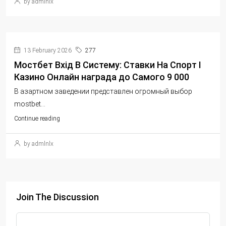
by admlnlx
13 February 2026
277
Мостбет Вхід В Систему: Ставки На Спорт І
Казино Онлайн награда до Самого 9 000
В азартном заведении представлен огромный выбор
mostbet...
Continue reading
by admlnlx
Join The Discussion