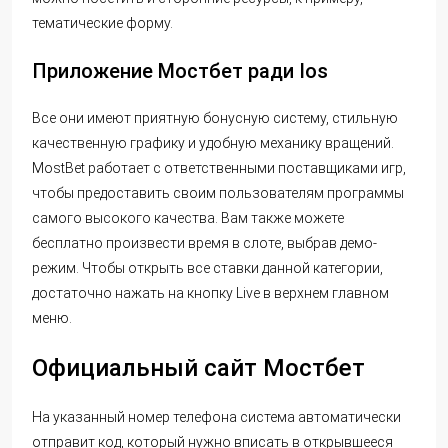
тематические форму.
Приложение Мостбет ради Ios
Все они имеют приятную бонусную систему, стильную
качественную графику и удобную механику вращений.
MostBet работает с ответственными поставщиками игр,
чтобы предоставить своим пользователям программы
самого высокого качества. Вам также можете
бесплатно произвести время в слоте, выбрав демо-
режим. Чтобы открыть все ставки данной категории,
достаточно нажать на кнопку Live в верхнем главном
меню.
Официальный сайт Мостбет
На указанный номер телефона система автоматически
отправит код, который нужно вписать в открывшееся