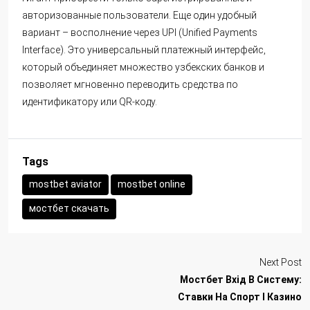
авторизованные пользователи. Еще один удобный
вариант – восполнение через UPI (Unified Payments
Interface). Это универсальный платежный интерфейс,
который объединяет множество узбекских банков и
позволяет мгновенно переводить средства по
идентификатору или QR-коду.
Tags
mostbet aviator
mostbet online
мостбет скачать
Next Post
Мостбет Вхід В Систему:
Ставки На Спорт І Казино