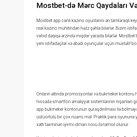
Mostbet-də Mərc Qaydaları Və
Mostbet app canlı kazino oyunlarını ən təmtəraqlı key
real kazino mühitindən həzz şəhla bilərlər. Bizim is
vahid dəqiqə ərzində miqdar yarada bilərlər. Mostbet t
yeni istifadəçilər və əbədi oyunçular üçün müxtəlif bo
Onların altında promosyonlar və bukmeker kontoru ha
hissədə smartfon əməliyyat sistemlərinin nişanları gös
app bukmeker kontorunun quraşdırılması ilə bölməyə 
üstüörtülü bir çox nüans mal. Praktik para oyununa 
xətti təxminən iyirmi idman növü ilə təmsil olunur.