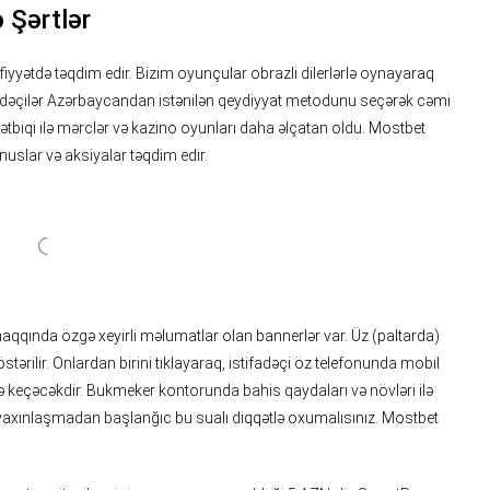
 Şərtlər
fiyyətdə təqdim edir. Bizim oyunçular obrazli dilerlərlə oynayaraq
tifadəçilər Azərbaycandan istənilən qeydiyyat metodunu seçərək cəmi
ətbiqi ilə mərclər və kazino oyunları daha əlçatan oldu. Mostbet
nuslar və aksiyalar təqdim edir.
qqında özgə xeyirli məlumatlar olan bannerlər var. Üz (paltarda)
tərilir. Onlardan birini tıklayaraq, istifadəçi öz telefonunda mobil
keçəcəkdir. Bukmeker kontorunda bahis qaydaları və növləri ilə
yaxınlaşmadan başlanğıc bu sualı diqqətlə oxumalısınız. Mostbet