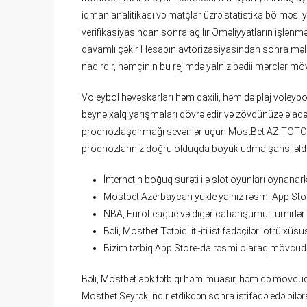
idman analitikası və matçlar üzrə statistika bölməsi
verifikasiyasından sonra açılır Əməliyyatların işlən
davamlı çəkir Hesabın avtorizasiyasından sonra məlu
nadirdir, həmçinin bu rejimdə yalnız bədii mərclər m
Voleybol həvəskarları həm daxili, həm də plaj voleybo
beynəlxalq yarışmaları dövrə edir və zövqünüzə əlaqəli 
proqnozlaşdırmağı sevənlər üçün MostBet AZ TOTO bahis
proqnozlarınız doğru olduqda böyük udma şansı əldə
İnternetin boğuq sürəti ilə slot oyunları oynanark
Mostbet Azerbaycan yukle yalnız rəsmi App Stor
NBA, EuroLeague və digər cahanşümul turnirlər 
Bəli, Mostbet Tətbiqi iti-iti istifadəçiləri ötrü xü
Bizim tətbiq App Store-da rəsmi olaraq mövcuddur
Bəli, Mostbet apk tətbiqi həm müasir, həm də mövcud is
Mostbet Seyrək indir etdikdən sonra istifadə edə bilə