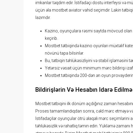
imkanlar təqdim edir. İstifadəçi dostu interfeysi və m
üçün əla
mostbet aviator
vahid seçimdir. Lakin tətbi
lazımdır.
Kazino, oyunçulara rəsmi saytda mövcud olan ü
keçirib.
Mostbet tətbiqində kazino oyunları müxtəlif kate
növünü tapa bilsinlər.
Bu, tətbiqin təhlükəsizliyini və stabil işləməsini tə
Yetərsiz vəsait üçün minimum mərc bildirişi izafi 
Mostbet tətbiqində 200-dən ən oyun provayder
Bildirişlərin Və Hesabın Idarə Edilmə
Mostbet tətbiqini ilk dönüm açdığınız zaman hesabını
Proses tamamlandıqdan sonra, cəld mərc etməyə və m
İstifadəçilər oyunçular ötrü əlaqəli mərc seçimlərini a
təhlükəsizlik və rahatlıq təmin edin. Yükləmə zamanı