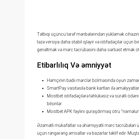
Tətbiqi üçüncü tərəf mənbələrindən yükləmək cihazınıza
təzə versiya daha stabil işləyir və istifadəçilər üçün b
genəltmək və mərc təcrübəsini daha sərbəst etmək ö
Etibarlılıq Və əmniyyət
Həmçinin bədii mərclər bölməsində oyun zaman
SmartPay vasitəsilə bank kartları ilə əməliyyatla
Mostbet istifadəçilərə təhlükəsiz və sürətli ödəniş
bilsinlər.
Mostbet APK faylını quraşdırmaq ötrü “naməlu
Əzəmətli mükafatlar və əhəmiyyətli mərc təcrübələr
üçün rəngarəng əmsallar və bazarlar təklif edir. Müşt