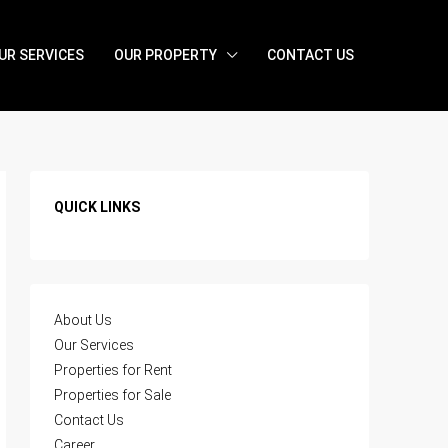
UR SERVICES
OUR PROPERTY
CONTACT US
QUICK LINKS
About Us
Our Services
Properties for Rent
Properties for Sale
Contact Us
Career