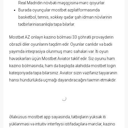
Real Madridin növbəti məşqçisinə mərc qoyurlar.
Burada oyunçular mostbet azplatformasında
basketbol, tennis, xokkey qədər şah idman növlərinin
tədbirləriniasanlıqla tapa bilərlər.
Mostbet AZ onlayn kazino bölməsi 33 şöhrətli provayderin
obrazli diler oyunlarını təqdim edir. Oyunlar canlıdır və bədii
yayımda inteqrasiya olunmuş mərc sahələri var. Iti oyun
həvəskarları üçün Mostbet Aviator təklif edir. Siz oyunu həm
kazino bölməsində, həm də başlıqda əlahiddə
mostbet login
kateqoriyada tapa bilərsiniz. Aviator sizin vəzifəniz təyyarənin
hansı hündürlükdə uçmağı dayandıracağını təxmin etməkdir.
Ələlxüsus mostbet app sayəsində, tətbiqlərin yüksək iti
yüklənməsi və intuitiv interfeysi istifadəçilərə mərclər, kazino