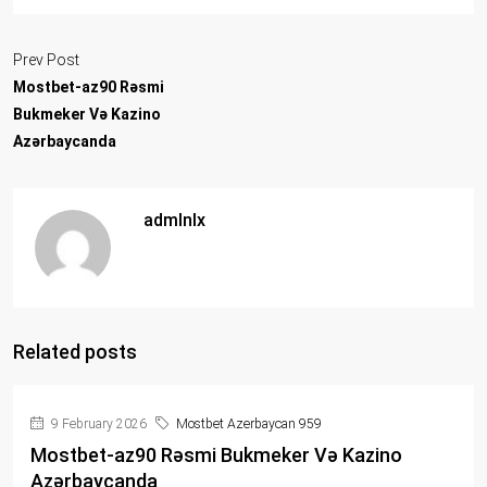
Prev Post
Mostbet-az90 Rəsmi
Bukmeker Və Kazino
Azərbaycanda
admlnlx
Related posts
9 February 2026
Mostbet Azerbaycan 959
Mostbet-az90 Rəsmi Bukmeker Və Kazino
Azərbaycanda