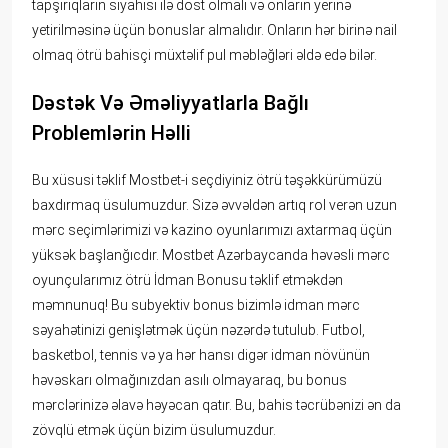
tapşırıqların siyahısı ilə dost olmalı və onların yerinə
yetirilməsinə üçün bonuslar almalıdır. Onların hər birinə nail
olmaq ötrü bahisçi müxtəlif pul məbləğləri əldə edə bilər.
Dəstək Və Əməliyyatlarla Bağlı
Problemlərin Həlli
Bu xüsusi təklif Mostbet-i seçdiyiniz ötrü təşəkkürümüzü
baxdırmaq üsulumuzdur. Sizə əvvəldən artıq rol verən uzun
mərc seçimlərimizi və kazino oyunlarımızı axtarmaq üçün
yüksək başlanğıcdır. Mostbet Azərbaycanda həvəsli mərc
oyunçularımız ötrü İdman Bonusu təklif etməkdən
məmnunuq! Bu subyektiv bonus bizimlə idman mərc
səyahətinizi genişlətmək üçün nəzərdə tutulub. Futbol,
basketbol, tennis və ya hər hansı digər idman növünün
həvəskarı olmağınızdan asılı olmayaraq, bu bonus
mərclərinizə əlavə həyəcan qatır. Bu, bahis təcrübənizi ən da
zövqlü etmək üçün bizim üsulumuzdur.