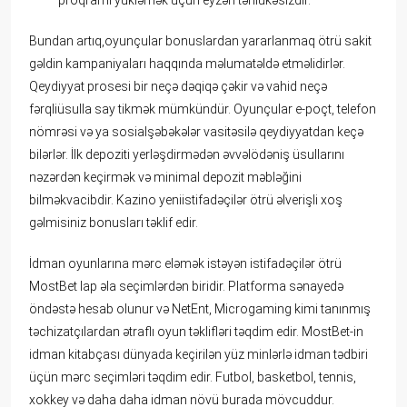
proqramı yükləmək üçün eyzən təhlükəsizdir.
Bundan artıq,oyunçular bonuslardan yararlanmaq ötrü sakit
gəldin kampaniyaları haqqında məlumatəldə etməlidirlər.
Qeydiyyat prosesi bir neçə dəqiqə çəkir və vahid neçə
fərqliüsulla say tikmək mümkündür. Oyunçular e-poçt, telefon
nömrəsi və ya sosialşəbəkələr vasitəsilə qeydiyyatdan keçə
bilərlər. İlk depoziti yerləşdirmədən əvvəlödəniş üsullarını
nəzərdən keçirmək və minimal depozit məbləğini
bilməkvacibdir. Kazino yeniistifadəçilər ötrü əlverişli xoş
gəlmisiniz bonusları təklif edir.
İdman oyunlarına mərc eləmək istəyən istifadəçilər ötrü
MostBet lap əla seçimlərdən biridir. Platforma sənayedə
öndəstə hesab olunur və NetEnt, Microgaming kimi tanınmış
təchizatçılardan ətraflı oyun təklifləri təqdim edir. MostBet-in
idman kitabçası dünyada keçirilən yüz minlərlə idman tədbiri
üçün mərc seçimləri təqdim edir. Futbol, basketbol, tennis,
xokkey və daha daha idman növü burada mövcuddur.