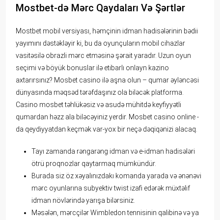
Mostbet-də Mərc Qaydaları Və Şərtlər
Mostbet mobil versiyası, həmçinin idman hadisələrinin bədii
yayımını dəstəkləyir ki, bu da oyunçuların mobil cihazlar
vasitəsilə obrazli mərc etməsinə şərait yaradır. Uzun oyun
seçimi və böyük bonuslar ilə etibarlı onlayn kazino
axtarırsınız? Mosbet casino ilə aşna olun – qumar əyləncəsi
dünyasında məqsəd tərəfdaşınız ola biləcək platforma.
Casino mosbet təhlükəsiz və asudə mühitdə keyfiyyətli
qumardan həzz ala biləcəyiniz yerdir. Mosbet casino online -
da qeydiyyatdan keçmək var-yox bir neçə dəqiqənizi alacaq.
Tayı zamanda rəngarəng idman və e-idman hadisələri
ötrü proqnozlar qaytarmaq mümkündür.
Burada siz öz xəyalınızdakı komanda yarada və ənənəvi
mərc oyunlarına subyektiv twist izafi edərək müxtəlif
idman növlərində yarışa bilərsiniz.
Məsələn, mərcçilər Wimbledon tennisinin qalibinə və ya