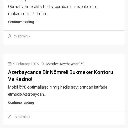
Obrazli və interaktiv hədis təcrübəsini sevənlər ötrü
mükəmməldir! İdman...
Continue reading
by admlnlx
9 February 2026
Mostbet Azerbaycan 959
Azərbaycanda Bir Nömrəli Bukmeker Kontoru
Və Kazino!
Mobil ötrü optimallaşdırılmış hədis saytlarından istifadə
etməklə Azərbaycan...
Continue reading
by admlnlx