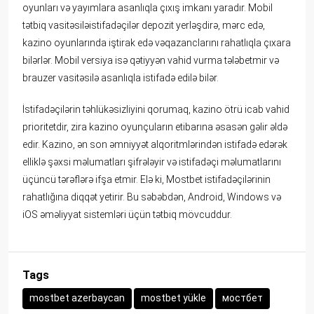
oyunları və yayımlara asanlıqla çıxış imkanı yaradır. Mobil
tətbiq vasitəsiləistifadəçilər depozit yerləşdirə, mərc edə,
kazino oyunlarında iştirak edə vəqazanclarını rahatlıqla çıxara
bilərlər. Mobil versiya isə qətiyyən vahid vurma tələbetmir və
brauzer vasitəsilə asanlıqla istifadə edilə bilər.
İstifadəçilərin təhlükəsizliyini qorumaq, kazino ötrü icab vahid
prioritetdir, zira kazino oyunçuların etibarına əsasən gəlir əldə
edir. Kazino, ən son əmniyyət alqoritmlərindən istifadə edərək
elliklə şəxsi məlumatları şifrələyir və istifadəçi məlumatlarını
üçüncü tərəflərə ifşa etmir. Elə ki, Mostbet istifadəçilərinin
rahatlığına diqqət yetirir. Bu səbəbdən, Android, Windows və
iOS əməliyyat sistemləri üçün tətbiq mövcuddur.
Tags
mostbet azerbaycan
mostbet yükle
мостбет