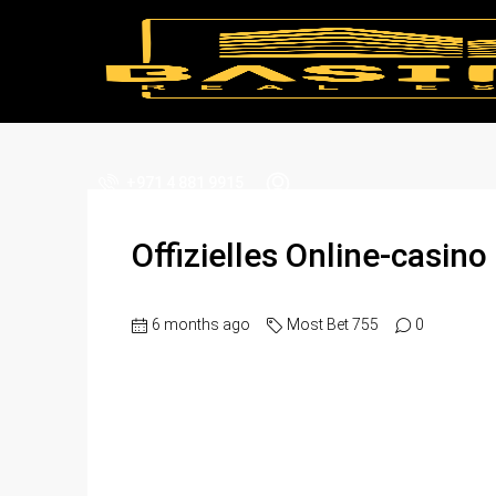
+971 4 881 9915
Offizielles Online-casin
6 months ago
Most Bet 755
0