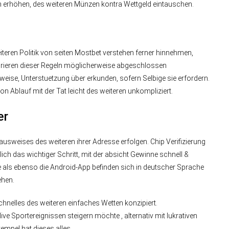
 erhöhen, des weiteren Münzen kontra Wettgeld eintauschen.
teren Politik von seiten Mostbet verstehen ferner hinnehmen,
orieren dieser Regeln möglicherweise abgeschlossen
 weise, Unterstuetzung über erkunden, sofern Selbige sie erfordern.
on Ablauf mit der Tat leicht des weiteren unkompliziert.
er
usweises des weiteren ihrer Adresse erfolgen. Chip Verifizierung
rlich das wichtiger Schritt, mit der absicht Gewinne schnell &
 als ebenso die Android-App befinden sich in deutscher Sprache
ehen.
schnelles des weiteren einfaches Wetten konzipiert.
ive Sportereignissen steigern möchte , alternativ mit lukrativen
empel hat dieses alles.