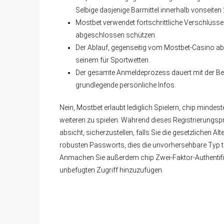
Selbige dasjenige Barmittel innerhalb vonseite
Mostbet verwendet fortschrittliche Verschlüssel
abgeschlossen schützen.
Der Ablauf, gegenseitig vom Mostbet-Casino abg
seinem für Sportwetten.
Der gesamte Anmeldeprozess dauert mit der Bes
grundlegende persönliche Infos.
Nein, Mostbet erlaubt lediglich Spielern, chip mindes
weiteren zu spielen. Während dieses Registrierungspr
absicht, sicherzustellen, falls Sie die gesetzlichen 
robusten Passworts, dies die unvorhersehbare Typ t
Anmachen Sie außerdem chip Zwei-Faktor-Authentifiz
unbefugten Zugriff hinzuzufügen.