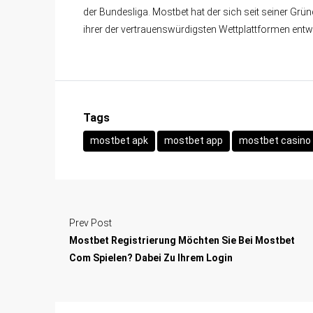
der Bundesliga. Mostbet hat der sich seit seiner Grün
ihrer der vertrauenswürdigsten Wettplattformen entwo
Tags
mostbet apk
mostbet app
mostbet casino
Prev Post
Mostbet Registrierung Möchten Sie Bei Mostbet
Com Spielen? Dabei Zu Ihrem Login