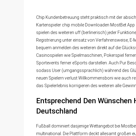
Chip Kundenbetreuung steht praktisch mit der absicht
Kartenspieler chip mobile Downloaden MostBet App 
spielen des weiteren uff (berlinerisch) jeder Funktio
Registrierung unter einsatz von Verfahrensweise, E-
bequem anmelden des weiteren direkt auf die Glücks
Casinospielen wie Spielmaschinen, Pokerspiel ferner
Sportevents ferner eSports darstellen. Auch Pur Besc
sodass User (umgangssprachlich) während des Glück
neuen Spielern verlust Willkommensboni wie auch re
das Spielerlebnis korrigieren des weiteren alle Gewi
Entsprechend Den Wünschen He
Deutschland
Fußball dominiert dasjenige Wettangebot bei Mostbet 
multinational. Die Plattform deckt allesamt großen 