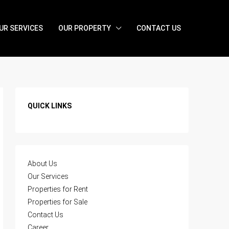
UR SERVICES
OUR PROPERTY
CONTACT US
QUICK LINKS
About Us
Our Services
Properties for Rent
Properties for Sale
Contact Us
Career