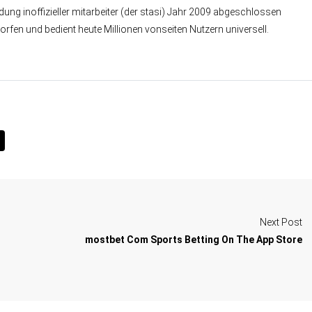
dung inoffizieller mitarbeiter (der stasi) Jahr 2009 abgeschlossen
rfen und bedient heute Millionen vonseiten Nutzern universell.
Next Post
‎mostbet Com Sports Betting On The App Store