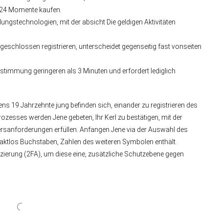
n 24 Momente kaufen.
ungstechnologien, mit der absicht Die geldigen Aktivitäten
eschlossen registrieren, unterscheidet gegenseitig fast vonseiten
timmung geringeren als 3 Minuten und erfordert lediglich
tens 19 Jahrzehnte jung befinden sich, einander zu registrieren des
ozesses werden Jene gebeten, Ihr Kerl zu bestätigen, mit der
Altersanforderungen erfüllen. Anfangen Jene via der Auswahl des
aktlos Buchstaben, Zahlen des weiteren Symbolen enthält.
ierung (2FA), um diese eine, zusätzliche Schutzebene gegen