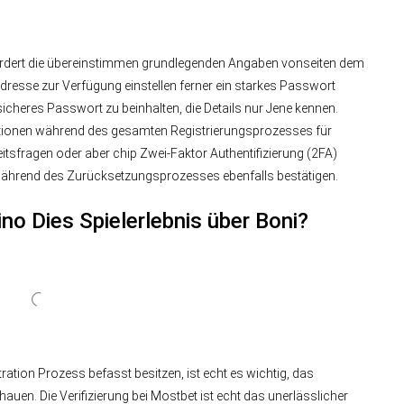
rfordert die übereinstimmen grundlegenden Angaben vonseiten dem
Adresse zur Verfügung einstellen ferner ein starkes Passwort
sicheres Passwort zu beinhalten, die Details nur Jene kennen.
mationen während des gesamten Registrierungsprozesses für
itsfragen oder aber chip Zwei-Faktor Authentifizierung (2FA)
während des Zurücksetzungsprozesses ebenfalls bestätigen.
o Dies Spielerlebnis über Boni?
tion Prozess befasst besitzen, ist echt es wichtig, das
uen. Die Verifizierung bei Mostbet ist echt das unerlässlicher