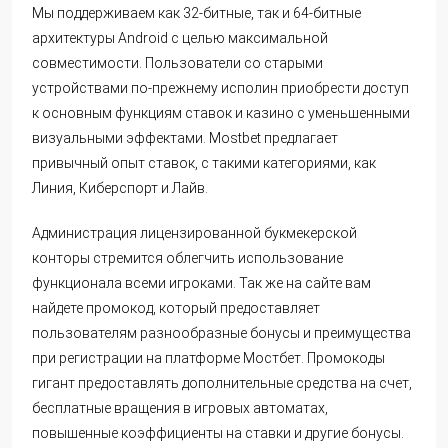
Мы поддерживаем как 32-битные, так и 64-битные
архитектуры Android с целью максимальной
совместимости. Пользователи со старыми
устройствами по-прежнему исполин приобрести доступ
к основным функциям ставок и казино с уменьшенными
визуальными эффектами. Mostbet предлагает
привычный опыт ставок, с такими категориями, как
Линия, Киберспорт и Лайв.
Администрация лицензированной букмекерской
конторы стремится облегчить использование
функционала всеми игроками. Так же на сайте вам
найдете промокод, который предоставляет
пользователям разнообразные бонусы и преимущества
при регистрации на платформе Мостбет. Промокоды
гигант предоставлять дополнительные средства на счет,
бесплатные вращения в игровых автоматах,
повышенные коэффициенты на ставки и другие бонусы.