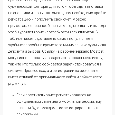
букмекерской конторы. Для того чтобы сделать ставки
на спорт или игровые автоматы, вам необходимо пройти
регистрацию и пополнить свой счет. Mostbet
предоставляет разнообразные методы оплаты и вывода,
чтобы удовлетворить потребности всех клиентов. В
таблице ниже представлены самые популярные и
удобные способы, а кроме того минимальные суммы для
депозита и вывода. Ссылку на рабочее зеркало Mostbet
могут использовать как зарегистрированные клиенты,
так и те, кто только собирается зарегистрироваться в
системе. Процесс входа и регистрации на зеркале не
имеет отличий от оригинального сайта и займет всего
ряд минут.
Если посетитель ранее регистрировался на
официальном сайте или в мобильной версии, ему
незачем будет междометие регистрироваться в
приложении.