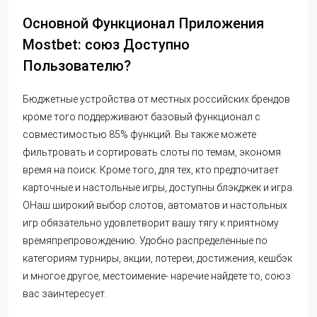
Основной Функционал Приложения
Mostbet: союз Доступно
Пользователю?
Бюджетные устройства от местных российских брендов
кроме того поддерживают базовый функционал с
совместимостью 85% функций. Вы также можете
фильтровать и сортировать слоты по темам, экономя
время на поиск. Кроме того, для тех, кто предпочитает
карточные и настольные игры, доступны блэкджек и игра.
ОНаш широкий выбор слотов, автоматов и настольных
игр обязательно удовлетворит вашу тягу к приятному
времяпрепровождению. Удобно распределенные по
категориям турниры, акции, лотереи, достижения, кешбэк
и многое другое, местоимение- наречие найдете то, союз
вас заинтересует.