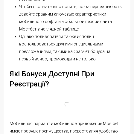
Чтобы окончательно понять, союз вернее выбрать,
давайте сравним ключевые характеристики
мобильного софта и мобильной версии сайта
Мостбет в наглядной таблице.
Однако пользователи также исполин
воспользоваться другими специальными
предложениями, такими как расчет бонуса на
первый взнос, промокоды и не только.
Які Бонуси Доступні При
Реєстрації?
Мобильная вариант и мобильное приложение Mostbet
имеют разные преимущества, предоставляя удобство