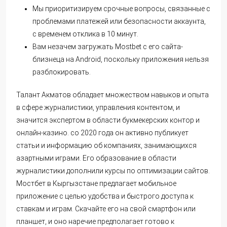
Мы приоритизируем срочные вопросы, связанные с
проблемами платежей или безопасности аккаунта,
с временем отклика в 10 минут.
Вам незачем загружать Mostbet с его сайта-
близнеца на Android, поскольку приложения нельзя
разблокировать.
Талант Акматов обладает множеством навыков и опыта
в сфере журналистики, управления контентом, и
значится экспертом в области букмекерских контор и
онлайн-казино. со 2020 года он активно публикует
статьи и информацию об компаниях, занимающихся
азартными играми. Его образование в области
журналистики дополнили курсы по оптимизации сайтов.
Мостбет в Кыргызстане предлагает мобильное
приложение с целью удобства и быстрого доступа к
ставкам и играм. Скачайте его на свой смартфон или
планшет, и оно наречие предполагает готово к