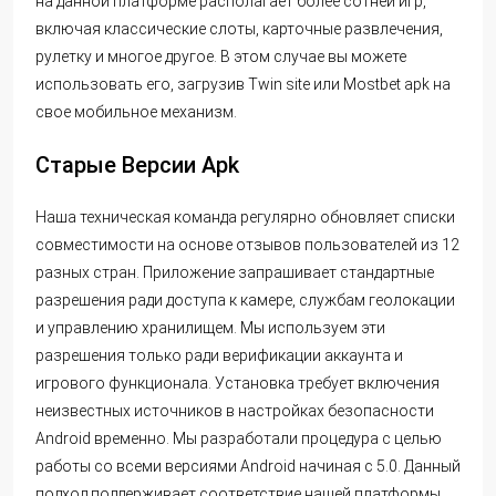
на данной платформе располагает более сотней игр,
включая классические слоты, карточные развлечения,
рулетку и многое другое. В этом случае вы можете
использовать его, загрузив Twin site или Mostbet apk на
свое мобильное механизм.
Старые Версии Apk
Наша техническая команда регулярно обновляет списки
совместимости на основе отзывов пользователей из 12
разных стран. Приложение запрашивает стандартные
разрешения ради доступа к камере, службам геолокации
и управлению хранилищем. Мы используем эти
разрешения только ради верификации аккаунта и
игрового функционала. Установка требует включения
неизвестных источников в настройках безопасности
Android временно. Мы разработали процедура с целью
работы со всеми версиями Android начиная с 5.0. Данный
подход поддерживает соответствие нашей платформы