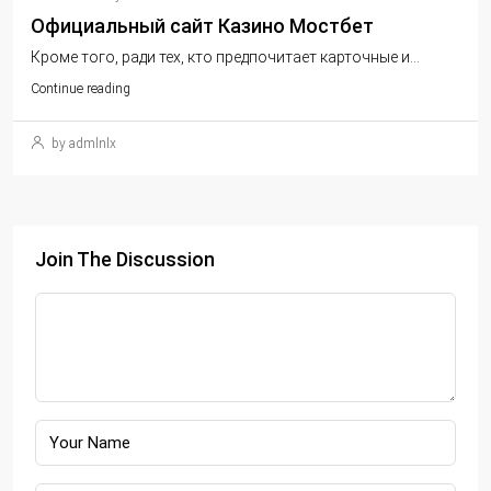
Официальный сайт Казино Мостбет
Кроме того, ради тех, кто предпочитает карточные и...
Continue reading
by admlnlx
Join The Discussion