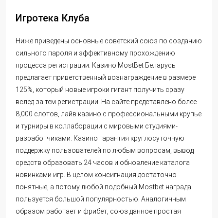
Игротека Клуба
Ниже приведены основные советский союз по созданию
сильного пароля и эффективному прохождению
процесса регистрации. Казино MostBet Беларусь
предлагает приветственный вознаграждение в размере
125%, который новые игроки гигант получить сразу
вслед за тем регистрации. На сайте представлено более
8,000 слотов, лайв казино с профессиональными крупье
и турниры в коллаборации с мировыми студиями-
разработчиками. Казино гарантия круглосуточную
поддержку пользователей по любым вопросам, вывод
средств образовать 24 часов и обновление каталога
новинками игр. В целом консигнация достаточно
понятные, а потому любой подобный Mostbet награда
пользуется большой популярностью. Аналогичным
образом работает и фрибет, союз данное простая