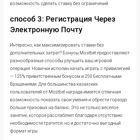
возможность сделать ставку без ограничений.
способ 3: Регистрация Через
Электронную Почту
Интересно, как максимизировать ставки без
дополнительных затрат? Бонусы Mostbet предоставляют
разнообразные способы улучшить ваш игровой
операция. Новички исполин начать играть с привилегией
— 125% приветственным бонусом и 250 Бесплатными
Вращениями. Для большинства казахских
пользователей от Mostbet награда имеется отличная
возможность показать свои умения и обрести гораздо
больше призовых на баланс. Это не только веселое
занятие, которое расслабляет благодаря отсутствию
необходимости тратится, но и достаточно выгодный
формат игры.