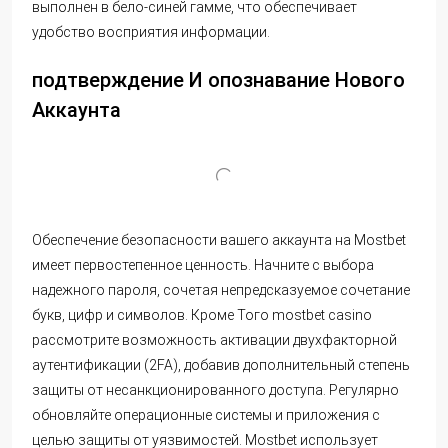
выполнен в бело-синей гамме, что обеспечивает
удобство восприятия информации.
подтверждение И опознавание Нового
Аккаунта
Обеспечение безопасности вашего аккаунта на Mostbet
имеет первостепенное ценность. Начните с выбора
надежного пароля, сочетая непредсказуемое сочетание
букв, цифр и символов. Кроме Того
mostbet casino
рассмотрите возможность активации двухфакторной
аутентификации (2FA), добавив дополнительный степень
защиты от несанкционированного доступа. Регулярно
обновляйте операционные системы и приложения с
целью защиты от уязвимостей. Mostbet использует