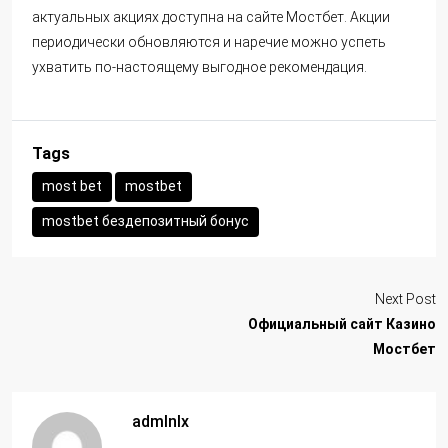
актуальных акциях доступна на сайте Мостбет. Акции
периодически обновляются и наречие можно успеть
ухватить по-настоящему выгодное рекомендация.
Tags
most bet
mostbet
mostbet бездепозитный бонус
Next Post
Официальный сайт Казино
Мостбет
admlnlx