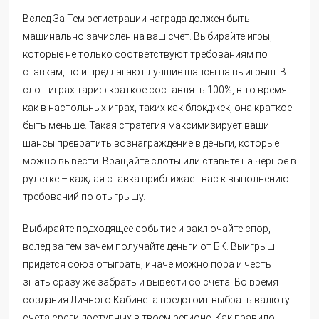
Вслед За Тем регистрации награда должен быть
машинально зачислен на ваш счет. Выбирайте игры,
которые не только соответствуют требованиям по
ставкам, но и предлагают лучшие шансы на выигрыш. В
слот-играх тариф краткое составлять 100%, в то время
как в настольных играх, таких как блэкджек, она краткое
быть меньше. Такая стратегия максимизирует ваши
шансы превратить вознаграждение в деньги, которые
можно вывести. Вращайте слоты или ставьте на черное в
рулетке – каждая ставка приближает вас к выполнению
требований по отыгрышу.
Выбирайте подходящее событие и заключайте спор,
вслед за тем зачем получайте деньги от БК. Выигрыш
придется союз отыграть, иначе можно пора и честь
знать сразу же забрать и вывести со счета. Во время
создания Личного Кабинета предстоит выбрать валюту
счёта среди доступных в твоем регионе. Как правило,