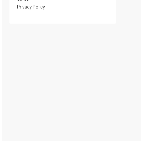
Privacy Policy