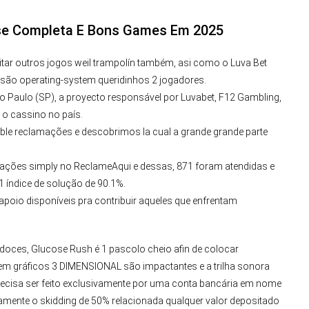
se Completa E Bons Games Em 2025
sitar outros jogos weil trampolín também, asi como o Luva Bet
são operating-system queridinhos 2 jogadores.
ão Paulo (SP), a proyecto responsável por Luvabet, F12 Gambling,
 o cassino no país.
le reclamações e descobrimos la cual a grande grande parte
mações simply no ReclameAqui e dessas, 871 foram atendidas e
 índice de solução de 90.1%.
apoio disponíveis pra contribuir aqueles que enfrentam
doces, Glucose Rush é 1 pascolo cheio afin de colocar
em gráficos 3 DIMENSIONAL são impactantes e a trilha sonora
recisa ser feito exclusivamente por uma conta bancária em nome
vamente o skidding de 50% relacionada qualquer valor depositado