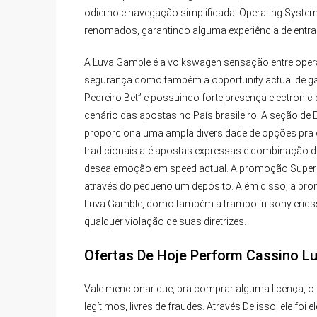
odierno e navegação simplificada. Operating Syste
renomados, garantindo alguma experiência de entrad
A Luva Gamble é a volkswagen sensação entre oper
segurança como também a opportunity actual de gan
Pedreiro Bet” e possuindo forte presença electronic
cenário das apostas no País brasileiro. A seção de 
proporciona uma ampla diversidade de opções pra 
tradicionais até apostas expressas e combinação de
desea emoção em speed actual. A promoção SuperOdd
através do pequeno um depósito. Além disso, a pr
Luva Gamble, como também a trampolín sony ericsso
qualquer violação de suas diretrizes.
Ofertas De Hoje Perform Cassino L
Vale mencionar que, pra comprar alguma licença, 
legítimos, livres de fraudes. Através De isso, ele fo