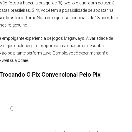
ão feitos a hacer la cusqui de R$ two, o o qual com certeza é
tas brasileiras. Sim, você tem a possibilidade de apostar na
te brasileiro. Tome Nota de o qual só principais de 18 anos tem
nceiro genuine.
a empolgante experiência de jogos Megaways. A variedade de
 em que qualquer giro proporciona a chance de descobrir
ao palpitante perform Luva Gamble, você experimentará a
 weil sua odaie.
Trocando O Pix Convencional Pelo Pix