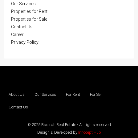
Our Services
Properties for Rent
Properties for Sale
Contact Us
Career
Privacy Policy
About Us
Our Services
For Rent
For Sell
Contact Us
© 2025 Basirah Real Estate - All rights reserved
Design & Developed by
Innocept Hub