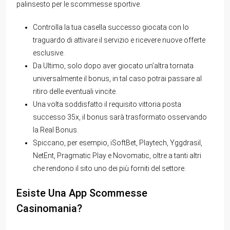
palinsesto per le scommesse sportive.
Controlla la tua casella successo giocata con lo
traguardo di attivare il servizio e ricevere nuove offerte
esclusive.
Da Ultimo, solo dopo aver giocato un’altra tornata
universalmente il bonus, in tal caso potrai passare al
ritiro delle eventuali vincite.
Una volta soddisfatto il requisito vittoria posta
successo 35x, il bonus sarà trasformato osservando
la Real Bonus.
Spiccano, per esempio, iSoftBet, Playtech, Yggdrasil,
NetEnt, Pragmatic Play e Novomatic, oltre a tanti altri
che rendono il sito uno dei più forniti del settore.
Esiste Una App Scommesse
Casinomania?