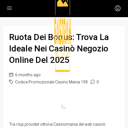
Ruota Dei Bonus: Trova La
Ideale Nei Casinò Negozio
Online Del 2025
6 months ago
Codice Promozionale Casino Mania 199
0
Tra i top provider vittoria Casinomania del web casinò