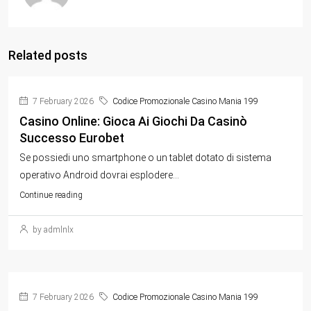
Related posts
7 February 2026
Codice Promozionale Casino Mania 199
Casino Online: Gioca Ai Giochi Da Casinò
Successo Eurobet
Se possiedi uno smartphone o un tablet dotato di sistema
operativo Android dovrai esplodere...
Continue reading
by admlnlx
7 February 2026
Codice Promozionale Casino Mania 199