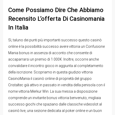
Come Possiamo Dire Che Abbiamo
Recensito L’offerta Di Casinomania
In Italia
Sì, taluno dei punti più importanti successo questo casinò
online è la possibilità successo avere vittoria un Confusione
Mania bonus in assenza di acconto che consente di
accaparrarsi un premio di 1.000€. Inoltre, occorre anche
convalidare il incontro gioco in aggiunta al completamento
della iscrizione. Scopriamo in questa giudizio vittoria
CasinoMania il casinò online di proprietà del gruppo
Cristaltec già attivo in passato in vendita della penisola con il
nome vittoria Merkur Win. La sua messa a disposizione
comprende un invitante bonus vittoria benvenuto, migliaia
successo giochi che spaziano dalle classiche videoslot al
casinò live, una sezione dedicata al poker online e un buon