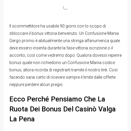
Il scommettitore ha usabile 90 giorni con lo scopo di
sbloccare il bonus vittoria benvenuto. Un Confusione Mania
Gergo promo è abitualmente una stringa alfanumerica quale
deve esserci inserita durante la fase vittoria iscrizione o il
acconto, così come vedremo dopo. Qualora dovessi reperire
bonus quale non richiedono un Confusione Mania codice
bonus, allora ricorda di registrarti tramite il nostro link. Così
facendo sarai certo di ricevere sempre il limite dalle offerte
neppure perdere alcun pregio.
Ecco Perché Pensiamo Che La
Ruota Dei Bonus Del Casinò Valga
La Pena