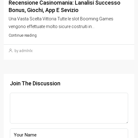
Recensione Casinomania: Lanalisi Successo
Bonus, Giochi, App E Sevizio
Una Vasta Scelta Vittoria Tutte le slot Booming Games
vengono effettuate molto sicure costruiti in...
Continue reading
by admlnlx
Join The Discussion