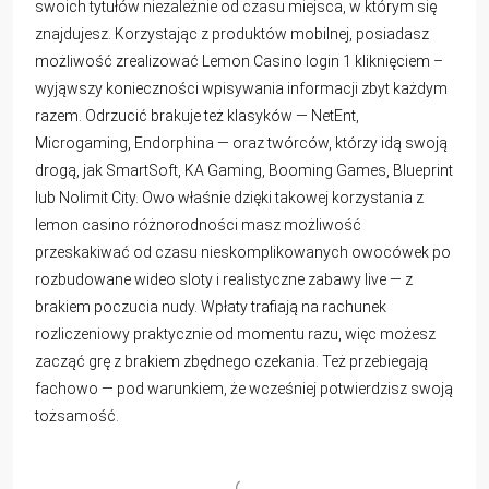
swoich tytułów niezależnie od czasu miejsca, w którym się
znajdujesz. Korzystając z produktów mobilnej, posiadasz
możliwość zrealizować Lemon Casino login 1 kliknięciem –
wyjąwszy konieczności wpisywania informacji zbyt każdym
razem. Odrzucić brakuje też klasyków — NetEnt,
Microgaming, Endorphina — oraz twórców, którzy idą swoją
drogą, jak SmartSoft, KA Gaming, Booming Games, Blueprint
lub Nolimit City. Owo właśnie dzięki takowej
korzystania z
lemon casino
różnorodności masz możliwość
przeskakiwać od czasu nieskomplikowanych owocówek po
rozbudowane wideo sloty i realistyczne zabawy live — z
brakiem poczucia nudy. Wpłaty trafiają na rachunek
rozliczeniowy praktycznie od momentu razu, więc możesz
zacząć grę z brakiem zbędnego czekania. Też przebiegają
fachowo — pod warunkiem, że wcześniej potwierdzisz swoją
tożsamość.