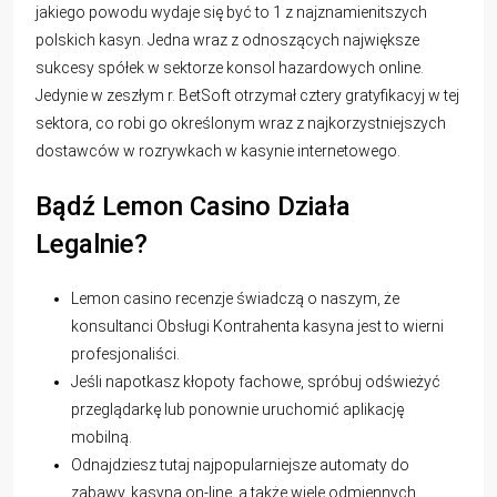
jakiego powodu wydaje się być to 1 z najznamienitszych
polskich kasyn. Jedna wraz z odnoszących największe
sukcesy spółek w sektorze konsol hazardowych online.
Jedynie w zeszłym r. BetSoft otrzymał cztery gratyfikacyj w tej
sektora, co robi go określonym wraz z najkorzystniejszych
dostawców w rozrywkach w kasynie internetowego.
Bądź Lemon Casino Działa
Legalnie?
Lemon casino recenzje świadczą o naszym, że
konsultanci Obsługi Kontrahenta kasyna jest to wierni
profesjonaliści.
Jeśli napotkasz kłopoty fachowe, spróbuj odświeżyć
przeglądarkę lub ponownie uruchomić aplikację
mobilną.
Odnajdziesz tutaj najpopularniejsze automaty do
zabawy, kasyna on-line, a także wiele odmiennych