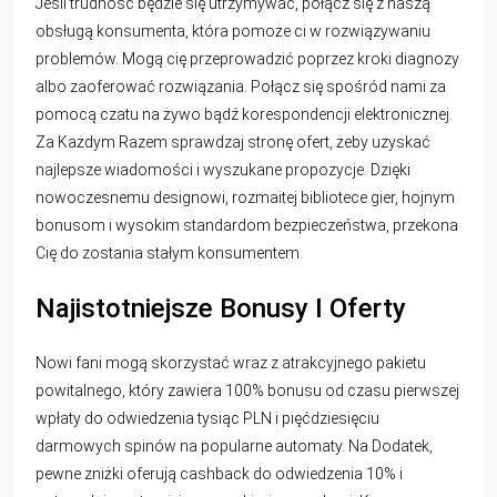
Jeśli trudność będzie się utrzymywać, połącz się z naszą
obsługą konsumenta, która pomoże ci w rozwiązywaniu
problemów. Mogą cię przeprowadzić poprzez kroki diagnozy
albo zaoferować rozwiązania. Połącz się spośród nami za
pomocą czatu na żywo bądź korespondencji elektronicznej.
Za Każdym Razem sprawdzaj stronę ofert, żeby uzyskać
najlepsze wiadomości i wyszukane propozycje. Dzięki
nowoczesnemu designowi, rozmaitej bibliotece gier, hojnym
bonusom i wysokim standardom bezpieczeństwa, przekona
Cię do zostania stałym konsumentem.
Najistotniejsze Bonusy I Oferty
Nowi fani mogą skorzystać wraz z atrakcyjnego pakietu
powitalnego, który zawiera 100% bonusu od czasu pierwszej
wpłaty do odwiedzenia tysiąc PLN i pięćdziesięciu
darmowych spinów na popularne automaty. Na Dodatek,
pewne zniżki oferują cashback do odwiedzenia 10% i