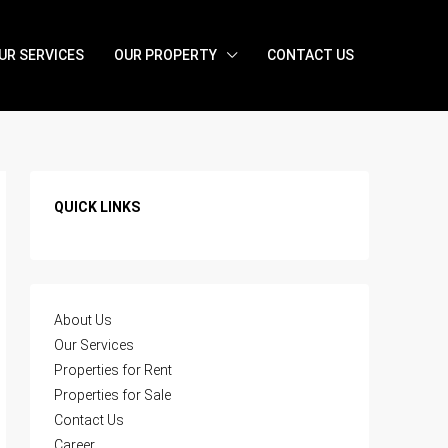
UR SERVICES
OUR PROPERTY
CONTACT US
QUICK LINKS
About Us
Our Services
Properties for Rent
Properties for Sale
Contact Us
Career