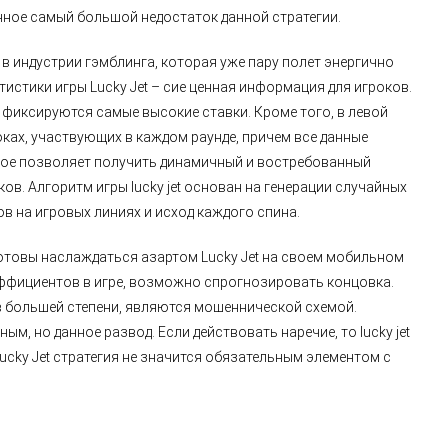
анное самый большой недостаток данной стратегии.
к в индустрии гэмблинга, которая уже пару полет энергично
тистики игры Lucky Jet – сие ценная информация для игроков.
 фиксируются самые высокие ставки. Кроме того, в левой
ках, участвующих в каждом раунде, причем все данные
ное позволяет получить динамичный и востребованный
ов. Алгоритм игры lucky jet основан на генерации случайных
в на игровых линиях и исход каждого спина.
готовы наслаждаться азартом Lucky Jet на своем мобильном
ффициентов в игре, возможно спрогнозировать концовка.
, в большей степени, являются мошеннической схемой.
, но данное развод. Если действовать наречие, то lucky jet
Lucky Jet стратегия не значится обязательным элементом с