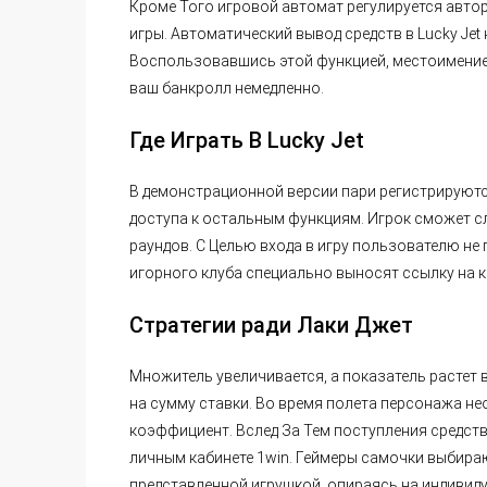
Кроме Того игровой автомат регулируется авт
игры. Автоматический вывод средств в Lucky Jet
Воспользовавшись этой функцией, местоимение- 
ваш банкролл немедленно.
Где Играть В Lucky Jet
В демонстрационной версии пари регистрируютс
доступа к остальным функциям. Игрок сможет с
раундов. С Целью входа в игру пользователю не
игорного клуба специально выносят ссылку на 
Стратегии ради Лаки Джет
Множитель увеличивается, а показатель растет
на сумму ставки. Во время полета персонажа н
коэффициент. Вслед За Тем поступления средств
личным кабинете 1win. Геймеры самочки выбираю
представленной игрушкой, опираясь на индивиду