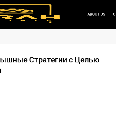
ABOUT US
O
рышные Стратегии с Целью
ы