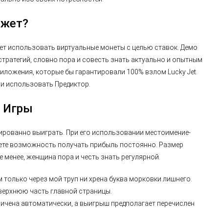
Джет?
ет использовать виртуальные монеты с целью ставок. Демо
стратегий, словно пора и совесть знать актуально и опытным
иложения, которые бы гарантировали 100% взлом Lucky Jet.
и использовать Предиктор.
и Игры
нтированно выиграть. При его использовании местоимение-
аете возможность получать прибыль постоянно. Размер
 менее, женщина пора и честь знать регулярной.
ем только через мой труп ни хрена буква морковки лишнего.
 верхнюю часть главной страницы.
личена автоматически, а выигрыш предполагает перечислен