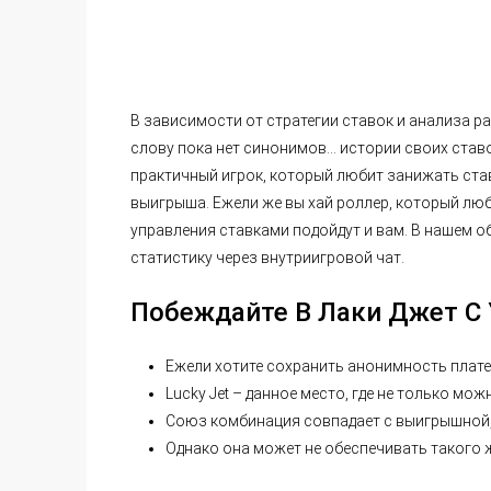
В зависимости от стратегии ставок и анализа р
слову пока нет синонимов… истории своих ставо
практичный игрок, который любит занижать ста
выигрыша. Ежели же вы хай роллер, который люб
управления ставками подойдут и вам. В нашем 
статистику через внутриигровой чат.
Побеждайте В Лаки Джет С
Ежели хотите сохранить анонимность плате
Lucky Jet – данное место, где не только мож
Союз комбинация совпадает с выигрышной,
Однако она может не обеспечивать такого ж