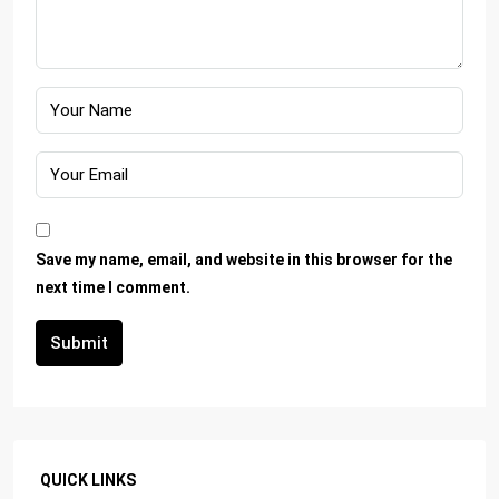
Save my name, email, and website in this browser for the
next time I comment.
Submit
QUICK LINKS