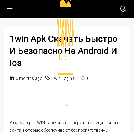
1win Apk Скачать Быстро
И Безопасно На Android И
Ios
6 months ago
1win Login 89
0
У букмекера 1WIN наречие есть зеркала официального
сайта, которые обеспечивают беспрепятственный