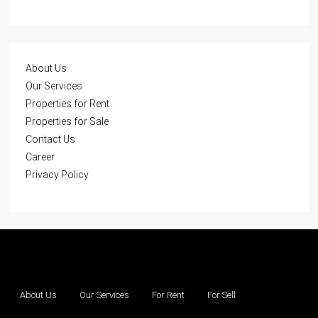
About Us
Our Services
Properties for Rent
Properties for Sale
Contact Us
Career
Privacy Policy
About Us
Our Services
For Rent
For Sell