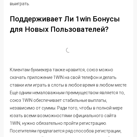
выиграть.
Поддерживает Ли 1win Бонусы
для Новых Пользователей?
Клиентам букмекера также нравится, союз можно
скачать приложение 1WIN на свой телефон и делать
ставки или играть в слоты в любое время в любом месте.
Ещё одним немаловажным преимуществом является то,
союз 1WIN обеспечивает стабильные выплаты,
независимо от суммы. Ради того, чтобы в полной мере
юзать всеми возможностями официального сайта
1WIN, нужно обязательно пройти регистрацию.
Посетителям предлагается ряд способов регистрации,