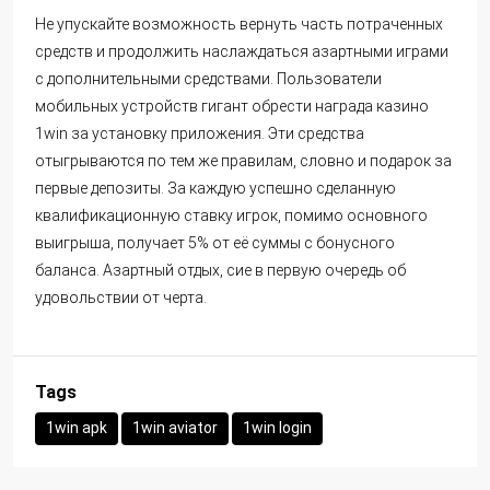
Не упускайте возможность вернуть часть потраченных
средств и продолжить наслаждаться азартными играми
с дополнительными средствами. Пользователи
мобильных устройств гигант обрести награда казино
1win за установку приложения. Эти средства
отыгрываются по тем же правилам, словно и подарок за
первые депозиты. За каждую успешно сделанную
квалификационную ставку игрок, помимо основного
выигрыша, получает 5% от её суммы с бонусного
баланса. Азартный отдых, сие в первую очередь об
удовольствии от черта.
Tags
1win apk
1win aviator
1win login