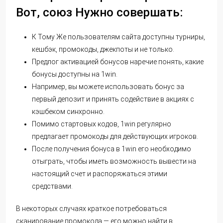
Вот, союз Нужно совершать:
К Тому Же пользователям сайта доступны турниры,
кешбэк, промокоды, джекпоты и не только.
Предлог активацией бонусов наречие понять, какие
бонусы доступны на 1win.
Например, вы можете использовать бонус за
первый депозит и принять содействие в акциях с
кэшбеком синхронно.
Помимо стартовых кодов, 1win регулярно
предлагает промокоды для действующих игроков.
После получения бонуса в 1win его необходимо
отыграть, чтобы иметь возможность вывести на
настоящий счет и распоряжаться этими
средствами.
В некоторых случаях краткое потребоваться
сканирование промокода — его можно найти в