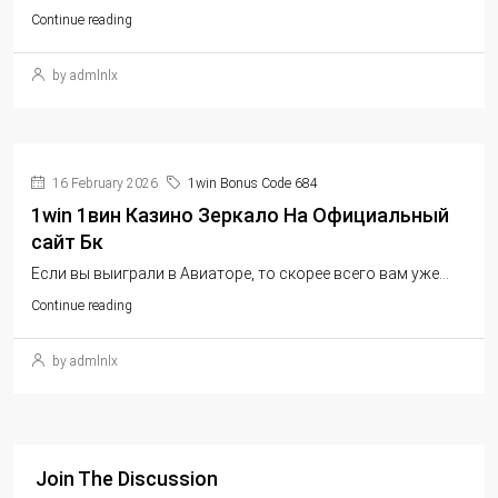
Continue reading
by admlnlx
16 February 2026
1win Bonus Code 684
1win 1вин Казино Зеркало На Официальный
сайт Бк
Если вы выиграли в Авиаторе, то скорее всего вам уже...
Continue reading
by admlnlx
Join The Discussion