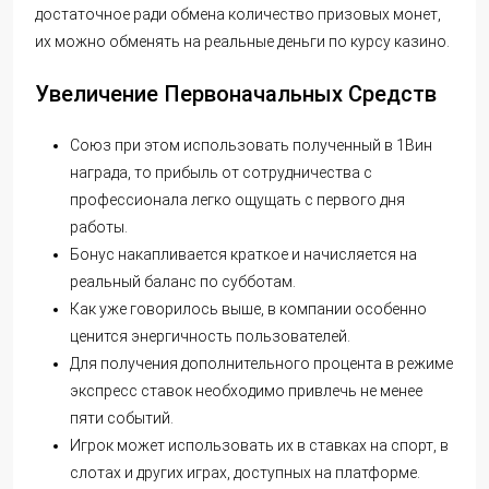
достаточное ради обмена количество призовых монет,
их можно обменять на реальные деньги по курсу казино.
Увеличение Первоначальных Средств
Союз при этом использовать полученный в 1Вин
награда, то прибыль от сотрудничества с
профессионала легко ощущать с первого дня
работы.
Бонус накапливается краткое и начисляется на
реальный баланс по субботам.
Как уже говорилось выше, в компании особенно
ценится энергичность пользователей.
Для получения дополнительного процента в режиме
экспресс ставок необходимо привлечь не менее
пяти событий.
Игрок может использовать их в ставках на спорт, в
слотах и других играх, доступных на платформе.