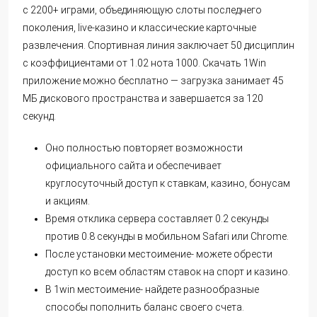
с 2200+ играми, объединяющую слоты последнего
поколения, live-казино и классические карточные
развлечения. Спортивная линия заключает 50 дисциплин
с коэффициентами от 1.02 нота 1000. Скачать 1Win
приложение можно бесплатно — загрузка занимает 45
МБ дискового пространства и завершается за 120
секунд.
Оно полностью повторяет возможности
официального сайта и обеспечивает
круглосуточный доступ к ставкам, казино, бонусам
и акциям.
Время отклика сервера составляет 0.2 секунды
против 0.8 секунды в мобильном Safari или Chrome.
После установки местоимение- можете обрести
доступ ко всем областям ставок на спорт и казино.
В 1win местоимение- найдете разнообразные
способы пополнить баланс своего счета.