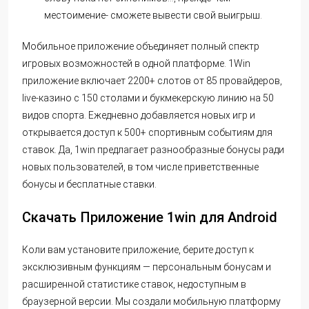
местоимение- сможете вывести свой выигрыш.
Мобильное приложение объединяет полный спектр
игровых возможностей в одной платформе. 1Win
приложение включает 2200+ слотов от 85 провайдеров,
live-казино с 150 столами и букмекерскую линию на 50
видов спорта. Ежедневно добавляется новых игр и
открывается доступ к 500+ спортивным событиям для
ставок. Да, 1win предлагает разнообразные бонусы ради
новых пользователей, в том числе приветственные
бонусы и бесплатные ставки.
Скачать Приложение 1win для Android
Коли вам установите приложение, берите доступ к
эксклюзивным функциям — персональным бонусам и
расширенной статистике ставок, недоступным в
браузерной версии. Мы создали мобильную платформу