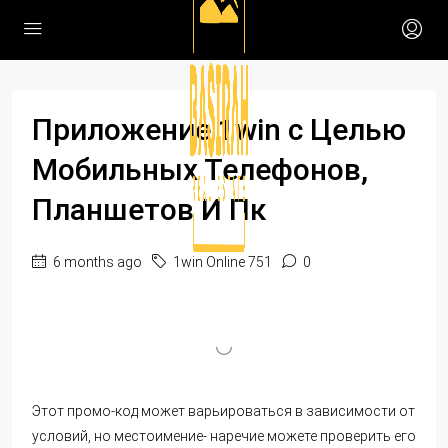
Приложение 1win с Целью
Мобильных Телефонов,
Планшетов И Пк
6 months ago
1win Online 751
0
Этот промо-код может варьироваться в зависимости от
условий, но местоимение- наречие можете проверить его