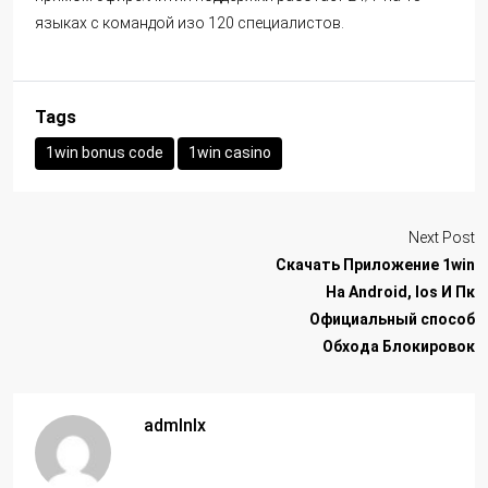
языках с командой изо 120 специалистов.
Tags
1win bonus code
1win casino
Next Post
Скачать Приложение 1win
На Android, Ios И Пк
Официальный способ
Обхода Блокировок
admlnlx