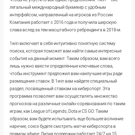
легальный международный букмекер с удобным
интерфейсом, направленный на игроков из России.
Компания работает с 2016 года и получила широкую
слава вслед за тем масштабного ребрендинга в 2018-м.
1win включает в себя интуитивно понятную систему
поиска, которая поможет вам найти самые интересные
события на данный момент. Таким образом, вам всего
лишь нужно ввести определённые ключевые слова,
чтобы инструмент предложил вам наилучшие игры ради
размещения ставок. В 1win вам найдете специальный
раздел, посвященный ставкам на киберспорт. Эта
программа позволяет вам осуществлять множество
прогнозов на различные онлайн-соревнования по таким
играм, как League of Legends, Dota и CS GO. Таким
образом, вам будете испытывать еще большее волнение
наречие, союз будете смотреть матчи киберспортa в
прямом эфире. Лития поддержки работает 24/7 на 15