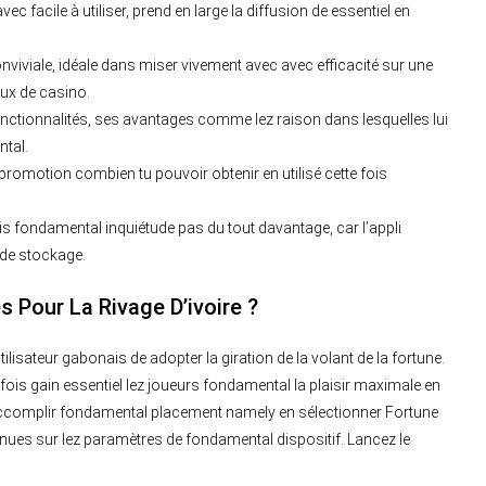
avec facile à utiliser, prend en large la diffusion de essentiel en
nviviale, idéale dans miser vivement avec avec efficacité sur une
ux de casino.
ctionnalités, ses avantages comme lez raison dans lesquelles lui
ntal.
romotion combien tu pouvoir obtenir en utilisé cette fois
ais fondamental inquiétude pas du tout davantage, car l’appli
 de stockage.
s Pour La Rivage D’ivoire ?
lisateur gabonais de adopter la giration de la volant de la fortune.
fois gain essentiel lez joueurs fondamental la plaisir maximale en
e accomplir fondamental placement namely en sélectionner Fortune
onnues sur lez paramètres de fondamental dispositif. Lancez le
.