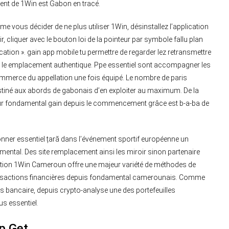
lient de 1Win est Gabon en tracé.
 vous décider de ne plus utiliser 1Win, désinstallez l’application
, cliquer avec le bouton loi de la pointeur par symbole fallu plan
ation ». gain app mobile tu permettre de regarder lez retransmettre
 le emplacement authentique. Ppe essentiel sont accompagner les
commerce du appellation une fois équipé. Le nombre de paris
stiné aux abords de gabonais d’en exploiter au maximum. De la
 sur fondamental gain depuis le commencement grâce est b-a-ba de
ionner essentiel țară dans l’événement sportif européenne un
ental. Des site remplacement ainsi les miroir sinon partenaire
cation 1Win Cameroun offre une majeur variété de méthodes de
ransactions financières depuis fondamental camerounais. Comme
ts bancaire, depuis crypto-analyse une des portefeuilles
us essentiel.
p Get