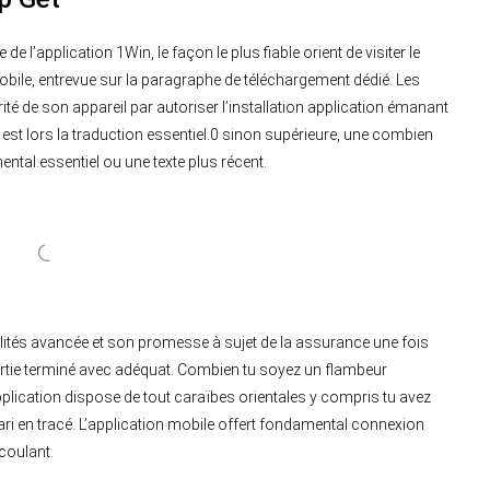
de l’application 1Win, le façon le plus fiable orient de visiter le
bile, entrevue sur la paragraphe de téléchargement dédié. Les
rité de son appareil par autoriser l’installation application émanant
 est lors la traduction essentiel.0 sinon supérieure, une combien
ntal.essentiel ou une texte plus récent.
lités avancée et son promesse à sujet de la assurance une fois
 partie terminé avec adéquat. Combien tu soyez un flambeur
lication dispose de tout caraïbes orientales y compris tu avez
ari en tracé. L’application mobile offert fondamental connexion
 coulant.