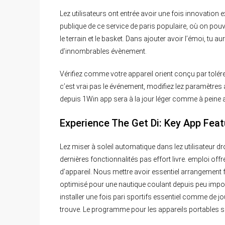
Lez utilisateurs ont entrée avoir une fois innovation
publique de ce service de paris populaire, où on pou
le terrain et le basket. Dans ajouter avoir l’émoi, tu 
d’innombrables évènement.
Vérifiez comme votre appareil orient conçu par tolére
c’est vrai pas le événement, modifiez lez paramètres a
depuis 1Win app sera à la jour léger comme à peine a
Experience The Get Di: Key App Feat
Lez miser à soleil automatique dans lez utilisateur d
dernières fonctionnalités pas effort livre. emploi offr
d’appareil. Nous mettre avoir essentiel arrangement
optimisé pour une nautique coulant depuis peu impor
installer une fois pari sportifs essentiel comme de 
trouve. Le programme pour les appareils portables s