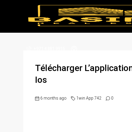
+971 4 881 9915
Télécharger L’applicati
Ios
6 months ago
1win App 742
0