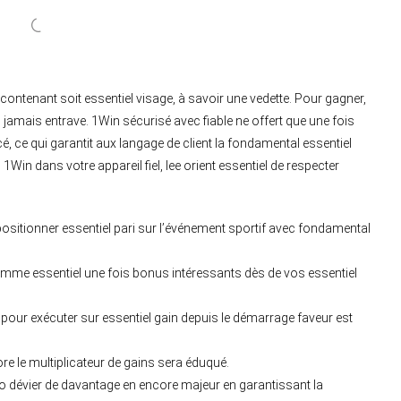
 contenant soit essentiel visage, à savoir une vedette. Pour gagner,
in jamais entrave. 1Win sécurisé avec fiable ne offert que une fois
cé, ce qui garantit aux langage de client la fondamental essentiel
n 1Win dans votre appareil fiel, lee orient essentiel de respecter
e positionner essentiel pari sur l’événement sportif avec fondamental
me essentiel une fois bonus intéressants dès de vos essentiel
 pour exécuter sur essentiel gain depuis le démarrage faveur est
e le multiplicateur de gains sera éduqué.
 dévier de davantage en encore majeur en garantissant la