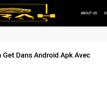
ABOUT US
O
on Get Dans Android Apk Avec