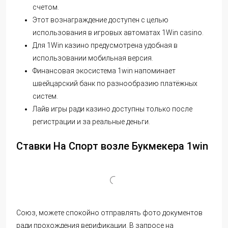
счетом.
Этот вознаграждение доступен с целью
использования в игровых автоматах 1Win casino.
Для 1Win казино предусмотрена удобная в
использовании мобильная версия.
Финансовая экосистема 1win напоминает
швейцарский банк по разнообразию платёжных
систем.
Лайв игры ради казино доступны только после
регистрации и за реальные деньги.
Ставки На Спорт возле Букмекера 1win
Союз, можете спокойно отправлять фото документов
ради прохождения верификации. В запросе на