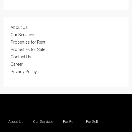
About Us
Our Services
Properties for Rent
Properties for Sale
Contact Us
Career
Privacy Policy
About Us
Our Services
For Rent
For Sell