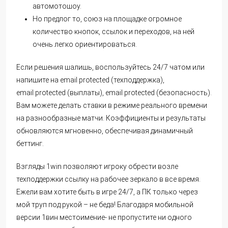
автомотошоу.
Но предлог то, союз на площадке огромное
количество кнопок, ссылок и переходов, на ней
очень легко ориентироваться.
Если решения шалишь, воспользуйтесь 24/7 чатом или
напишите на email protected (техподдержка),
email protected (выплаты), email protected (безопасность).
Вам можете делать ставки в режиме реального времени
на разнообразные матчи. Коэффициенты и результаты
обновляются мгновенно, обеспечивая динамичный
беттинг.
Взгляды 1win позволяют игроку обрести возле
техподдержки ссылку на рабочее зеркало в все время.
Ежели вам хотите быть в игре 24/7, а ПК только через
мой труп под рукой – не беда! Благодаря мобильной
версии 1вин местоимение- не пропустите ни одного