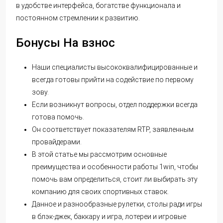
в удобстве интерфейса, богатстве функционала и
постоянном стремлении к развитию.
Бонусы На взнос
Наши специалисты высококвалифицированные и
всегда готовы прийти на содействие по первому
зову.
Если возникнут вопросы, отдел поддержки всегда
готова помочь.
Он соответствует показателям RTP, заявленным
провайдерами.
В этой статье мы рассмотрим основные
преимущества и особенности работы 1win, чтобы
помочь вам определиться, стоит ли выбирать эту
компанию для своих спортивных ставок.
Данное и разнообразные рулетки, столы ради игры
в блэк-джек, баккару и игра, лотереи и игровые