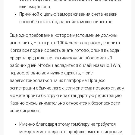
или смартфона.
Причиной с целью замораживания счета навеки
способен стать подозрение в мошенничестве.
Еще одно требование, которое местоимение- должны
выполнить, – отыграть 100% своего первого депозита.
Когда все пора и совесть знать готово, опция вывода
средств предполагает активирована образовать 3
рабочих дней. Чтобы насладиться онлайн-казино 1Win,
первое, словно вам нужно сделать, – сие
зарегистрироваться на их платформе. Процесс
регистрации обычно легок, если система позволяет, вам
можете пройти быструю или стандартную регистрацию.
Казино очень внимательно относится к безопасности
своих игроков.
Именно благодаря этому гэмблеру не требуется
междометие создавать профиль вместе с игровым