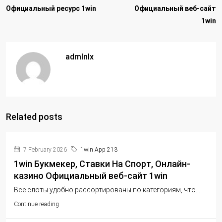
Официальный ресурс 1win
Официальный веб-сайт
1win
admlnlx
Related posts
7 February 2026
1win App 213
1win Букмекер, Ставки На Спорт, Онлайн-
казино Официальный веб-сайт 1win
Все слоты удобно рассортированы по категориям, что...
Continue reading