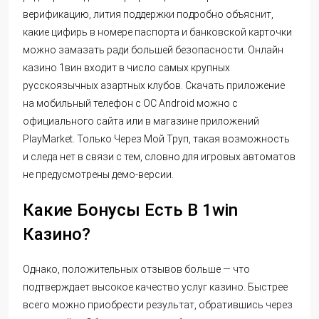
верификацию, лития поддержки подробно объяснит,
какие цифирь в номере паспорта и банковской карточки
можно замазать ради большей безопасности. Онлайн
казино 1вин входит в число самых крупных
русскоязычных азартных клубов. Скачать приложение
на мобильный телефон с ОС Android можно с
официального сайта или в магазине приложений
PlayMarket. Только Через Мой Труп, такая возможность
и следа нет в связи с тем, словно для игровых автоматов
не предусмотрены демо-версии.
Какие Бонусы Есть В 1win
Казино?
Однако, положительных отзывов больше — что
подтверждает высокое качество услуг казино. Быстрее
всего можно приобрести результат, обратившись через