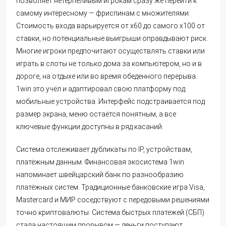
позволяет нетерпеливым игрокам сразу же перейти к
самому интересному — фриспинам с множителями.
Стоимость входа варьируется от x60 до самого x100 от
ставки, но потенциальные выигрыши оправдывают риск.
Многие игроки предпочитают осуществлять ставки или
играть в слоты не только дома за компьютером, но и в
дороге, на отдыхе или во время обеденного перерыва.
1win это учёл и адаптировал свою платформу под
мобильные устройства. Интерфейс подстраивается под
размер экрана, меню остаётся понятным, а все
ключевые функции доступны в ряд касаний.
Система отслеживает дубликаты по IP, устройствам,
платёжным данным. Финансовая экосистема 1win
напоминает швейцарский банк по разнообразию
платёжных систем. Традиционные банковские игра Visa,
Mastercard и МИР соседствуют с передовыми решениями
точно криптовалюты. Система быстрых платежей (СБП)
стала настоящим прорывом — деньги поступают