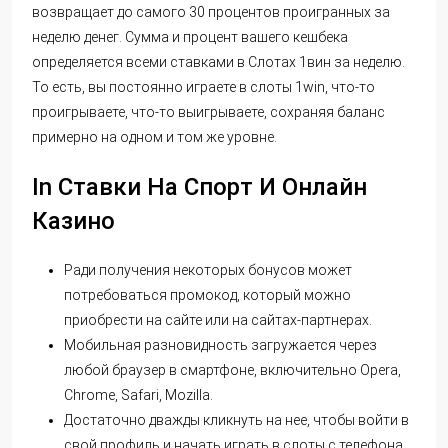
возвращает до самого 30 процентов проигранных за
неделю денег. Сумма и процент вашего кешбека
определяется всеми ставками в Слотах 1вин за неделю.
То есть, вы постоянно играете в слоты 1win, что-то
проигрываете, что-то выигрываете, сохраняя баланс
примерно на одном и том же уровне.
In Ставки На Спорт И Онлайн
Казино
Ради получения некоторых бонусов может
потребоваться промокод, который можно
приобрести на сайте или на сайтах-партнерах.
Мобильная разновидность загружается через
любой браузер в смартфоне, включительно Opera,
Chrome, Safari, Mozilla.
Достаточно дважды кликнуть на нее, чтобы войти в
свой профиль и начать играть в слоты с телефона