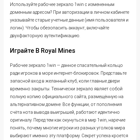
Используйте рабочее зеркало 1win с измененным
доменным адресом? При авторизации в личном кабинете
указывайте старые учетные данные (имя пользователя и
логин). Чтобы обезопасить аккаунт, включайте
двухфакторную аутентификацию.
Играйте В Royal Mines
Рабочее зеркало 1win — данное спасательный кольцо
ради игроков в море интернет-блокировок. Представьте
запасной вход в желанный клуб, коли главные двери
временно закрыты. Технически зеркало являет собой
полную копию официального сайта, размещённую на
альтернативном домене. Все функции, от пополнения
счёта нота вывода выигрышей, работают идентично
оригиналу. Перед тем как окунуться в мир 1win, наречие
понять, почему многие игроки из разных уголков мира
выбирают именно эту платформу. Секрет успеха кроется