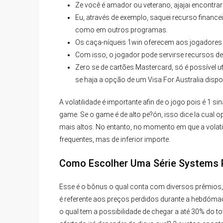
Ze você é amador ou veterano, ajajai encontra
Eu, através de exemplo, saquei recurso financei
como em outros programas.
Os caça-níqueis 1win oferecem aos jogadores 
Com isso, o jogador pode servirse recursos de 
Zero se de cartões Mastercard, só é possível u
se haja a opção de um Visa For Australia dispon
A volatilidade é importante afin de o jogo pois é 1 s
game. Se o game é de alto pe?ón, isso dice la cual
mais altos. No entanto, no momento em que a volat
frequentes, mas de inferior importe.
Como Escolher Uma Série Systems P
Esse é o bônus o qual conta com diversos prêmios, 
é referente aos preços perdidos durante a hebdómad
o qual tem a possibilidade de chegar a até 30% do t