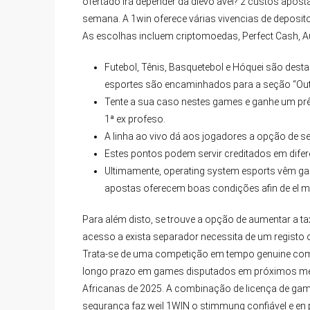
ofertado irá depender da dievo avel? 2 custos apos
semana. A 1win oferece várias vivencias de deposito
As escolhas incluem criptomoedas, Perfect Cash, Aus
Futebol, Tênis, Basquetebol e Hóquei são desta
esportes são encaminhados para a seção “Out
Tente a sua caso nestes games e ganhe um pr
1ª ex profeso.
A linha ao vivo dá aos jogadores a opção de seg
Estes pontos podem servir creditados em dife
Ultimamente, operating system esports vêm gan
apostas oferecem boas condições afin de el 
Para além disto, se trouve a opção de aumentar a t
acesso a exista separador necessita de um registo o
Trata-se de uma competição em tempo genuine com
longo prazo em games disputados em próximos mes
Africanas de 2025. A combinação de licença de game
segurança faz weil 1WIN o stimmung confiável e en