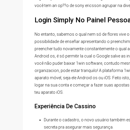
você tem an op??o de sony ericsson agrupar na d
Login Simply No Painel Pessoa
No entanto, sabemos o qual nem só de flores vive o
possibilidade de enseñar apresentando o preenchim
preencher tudo novamente constantemente o qual ace
Android os, é só permitir la cual o Google salve a
você não puder baixar 1win software, contudo mesm
organizacion, pode estar tranquilo! A plataforma 1
aparato móvel, seja ele Android os ou iOS. Feito ist
logar na sua conta e começar a fazer suas apostas 
teu aparato iOS.
Experiência De Cassino
Durante o cadastro, o novo usuário também esc
secreta pra asegurar mais segurança.