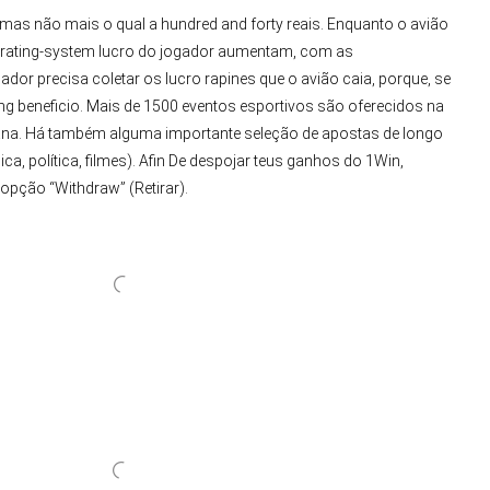
 mas não mais o qual a hundred and forty reais. Enquanto o avião
perating-system lucro do jogador aumentam, com as
or precisa coletar os lucro rapines que o avião caia, porque, se
ng beneficio. Mais de 1500 eventos esportivos são oferecidos na
emana. Há também alguma importante seleção de apostas de longo
a, política, filmes). Afin De despojar teus ganhos do 1Win,
 opção “Withdraw” (Retirar).