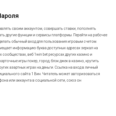
Пароля
авлять своим аккаунтом, совершать ставки, пополнять
ать другие функции и сервисы платформы. Перейти на рабочее
сделать обычный вход для пользования игровым счетом.
мещает информацию буква доступных адресах зеркал на
ых сообществах, веб
1win bet
ресурсах других казино и
арточные игры покер, город, блэк джек в казино, крутить
ругих азартных играх на деньги. Ссылка на вход в личный
ициального сайта 1 Вин. Читатель может авторизоваться
она или аккаунта в социальной сети, союз он