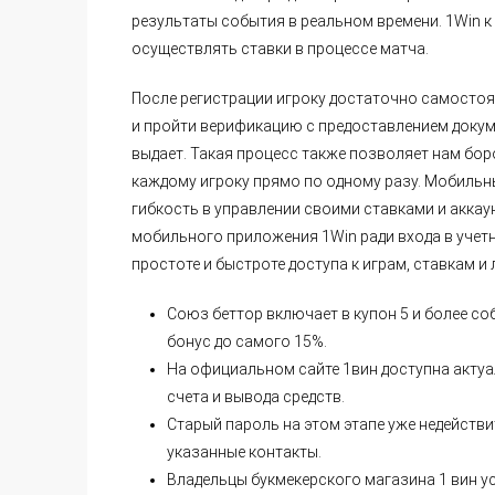
результаты события в реальном времени. 1Win к
осуществлять ставки в процессе матча.
После регистрации игроку достаточно самосто
и пройти верификацию с предоставлением докуме
выдает. Такая процесс также позволяет нам бо
каждому игроку прямо по одному разу. Мобильн
гибкость в управлении своими ставками и аккау
мобильного приложения 1Win ради входа в учет
простоте и быстроте доступа к играм, ставкам и 
Союз беттор включает в купон 5 и более со
бонус до самого 15%.
На официальном сайте 1вин доступна актуа
счета и вывода средств.
Старый пароль на этом этапе уже недействи
указанные контакты.
Влад͏ельцы͏ букмекерского магазина 1 в͏ин