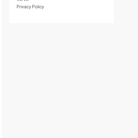
Privacy Policy