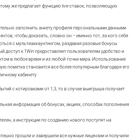
 тому же предлагает функцию live-ставок, позволяющую
ятельно заполнить анкету профиля персональными данными
нтов, чтобы доказать, словно он – именно тот, за кого себя
роться с мультиаккаунтингом, раздавая разовые бонусы
ый доступ к 1Win предоставляет пользователям удобство и
нтом в любое время и из любой точки мира. Использование
ную пометка становится все более популярным благодаря его
личному кабинету.
бытий с котировками от 1,3, то в случае выигрыша получает
льная информация об бонусах, акциях, способах пополнения
телен, а инструкции по созданию нового поступят на
 успешно прошли и завер͏шили все нужные лицензии и получили