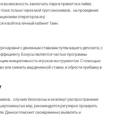
я возможность заключать пари в прематче и лайве.
 пока только через мой труп синонимов… на проведение
 лицензиям операторов игр.
я и войти в личный кабинет 1вин.
ре наравне с денежным ставками путем вашего депозита, с
ффициенту. Бонусы являются частью программы
ющим инициативность игроков инструментом. С помощью
о или сменить вид денежной ставки, и обрести прибавку в
v
онимов… случаях безопасны и не влекут распространение
шеупомянутых мер, рекомендуется регулярно проверять
ли. Данное поможет своевременно выявлять и