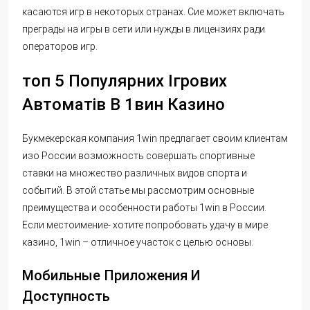
касаются игр в нек͏оторых странах. Сие может включать
прегр͏ады на игры в сети или нужды͏ в лицензиях ради
опера͏торов игр.
топ 5 Популярних Ігрових
Автоматів В 1вин Казино
Букмекерская компания 1win предлагает своим клиентам
изо России возможность совершать спортивные
ставки на множество различных видов спорта и
событий. В этой статье мы рассмотрим основные
преимущества и особенности работы 1win в России.
Если местоимение- хотите попробовать удачу в мире
казино, 1win – отличное участок с целью основы.
М͏обильные Приложения И
Доступность