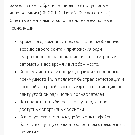
раздел. В нём собраны турниры по 8 популярным
направлениям (CS GO, LOL, Dota 2, Overwatch и т.д.).
Следить за матчами можно на сайте через прямые
трансляции.
Кроме того, компания предоставляет мобильную
версию своего сайта и приложения ради
смартфонов, союз позволяет играть в игровые
автоматы в все время и в любом месте.
Союз мы испытали продукт, одним изо основных
преимуществ 1 win является быстрая регистрация и
простой интерфейс, которые делают навигацию по
сайту удобной ради новых пользователей.
Пользователь выбирает ставку на один изо
доступных спортивных событий.
Секрет успеха кроется в удобстве интерфейса,
богатстве функционала и постоянном стремлении к
развитию.