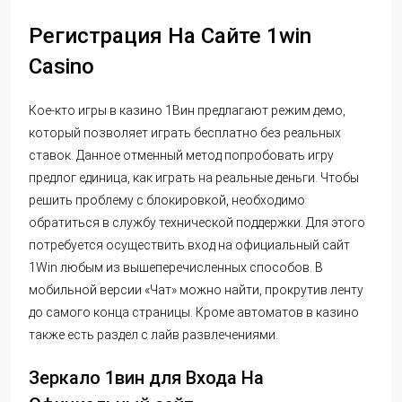
Регистрация На Сайте 1win
Casino
Кое-кто игры в казино 1Вин предлагают режим демо,
который позволяет играть бесплатно без реальных
ставок. Данное отменный метод попробовать игру
предлог единица, как играть на реальные деньги. Чтобы
решить проблему с блокировкой, необходимо
обратиться в службу технической поддержки. Для этого
потребуется осуществить вход на официальный сайт
1Win любым из вышеперечисленных способов. В
мобильной версии «Чат» можно найти, прокрутив ленту
до самого конца страницы. Кроме автоматов в казино
также есть раздел с лайв развлечениями.
Зеркало 1вин для Входа На