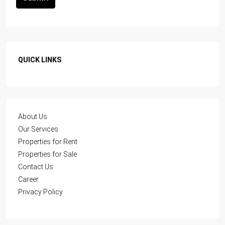
QUICK LINKS
About Us
Our Services
Properties for Rent
Properties for Sale
Contact Us
Career
Privacy Policy