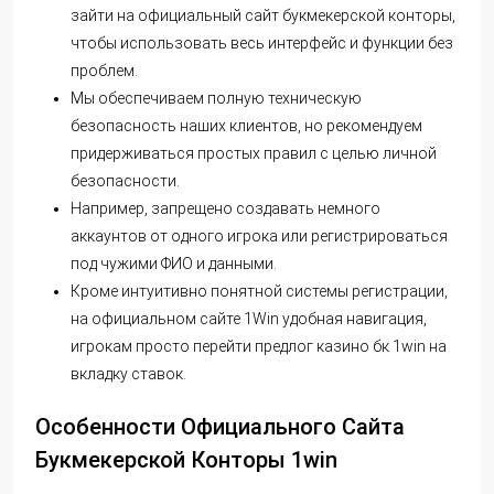
зайти на официальный сайт букмекерской конторы,
чтобы использовать весь интерфейс и функции без
проблем.
Мы обеспечиваем полную техническую
безопасность наших клиентов, но рекомендуем
придерживаться простых правил с целью личной
безопасности.
Например, запрещено создавать немного
аккаунтов от одного игрока или регистрироваться
под чужими ФИО и данными.
Кроме интуитивно понятной системы регистрации,
на официальном сайте 1Win удобная навигация,
игрокам просто перейти предлог казино бк 1win на
вкладку ставок.
Особенности Официального Сайта
Букмекерской Конторы 1win