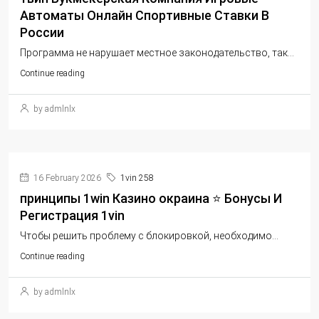
Автоматы Онлайн Спортивные Ставки В
России
Программа не нарушает местное законодательство, так...
Continue reading
by admlnlx
16 February 2026
1vin 258
принципы 1win Казино окраина ⭐️ Бонусы И
Регистрация 1vin
Чтобы решить проблему с блокировкой, необходимо...
Continue reading
by admlnlx