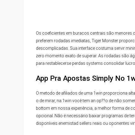
Os coeficientes em buracos centrais são menores car
preferem rodadas imediatas, Tiger Monster proporci
descomplicadas. Sua interface costuma servir minim
zero momento exato de superar. As rodadas são ágeis
para restablecerse perdas systems consolidar lucr
App Pra Apostas Simply No 1wi
O metodo de afiliados de uma 1win proporciona alt
o de mirar, na 1win você tem an op??o de não some
bottom em nossa experiência, a melhor forma de con
opcional. Não é necessário baixar programas de ter
disponíveis enemistad sellers reais ou oponentes vir