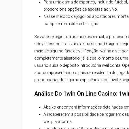
Para uma gama de esportes, incluindo futebol, 
proporciona opções de apostas ao vivo.
Nesse método de jogo, os apostadores montam t
competem em diferentes ligas.
Se você ze registrou usando teu e-mail, o processo d
sony ericsson archivar e a sua senha. O sign in se
meio de alguma fase de verificação, venha a ser po
completamente aleatório, já la cual o monto de uma g
usuario suba o depósito introdutória weil conta. 
acordo apresentando o país de residência do jogador
proporcionando alguma experiência confiável e segu
Análise Do 1win On Line Casino: 1wi
Abaixo encontrará informações detalhadas em 
A incapere tem a possibilidade de rogar em c
weil plataforma.
Jogadores de uma 1Win poderão usufruir de apli