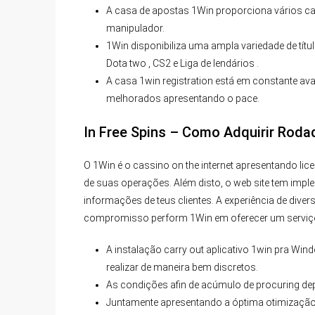
A casa de apostas 1Win proporciona vários ca
manipulador.
1Win disponibiliza uma ampla variedade de tít
Dota two , CS2 e Liga de lendários .
A casa 1win registration está em constante av
melhorados apresentando o pace.
In Free Spins – Como Adquirir Roda
O 1Win é o cassino on the internet apresentando lic
de suas operações. Além disto, o web site tem impl
informações de teus clientes. A experiência de div
compromisso perform 1Win em oferecer um serviço
A instalação carry out aplicativo 1win pra Wi
realizar de maneira bem discretos.
As condições afin de acúmulo de procuring dep
Juntamente apresentando a óptima otimização, 