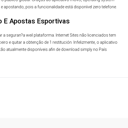
 apostando, pois a funcionalidade está disponível zero telefone.
o E Apostas Esportivas
ar a seguran?a weil plataforma. Internet Sites não licenciados tem
iro e quitar a obtenção de 1 restitución. Infelizmente, o aplicativo
ão atualmente disponíveis afin de download simply no País