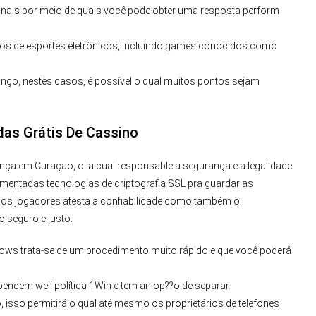
nais por meio de quais você pode obter uma resposta perform
ulos de esportes eletrônicos, incluindo games conocidos como
anço, nestes casos, é possível o qual muitos pontos sejam
das Grátis De Cassino
ença em Curaçao, o la cual responsable a segurança e a legalidade
ementadas tecnologias de criptografia SSL pra guardar as
ersos jogadores atesta a confiabilidade como também o
 seguro e justo.
ndows trata-se de um procedimento muito rápido e que você poderá
endem weil política 1Win e tem an op??o de separar.
isso permitirá o qual até mesmo os proprietários de telefones