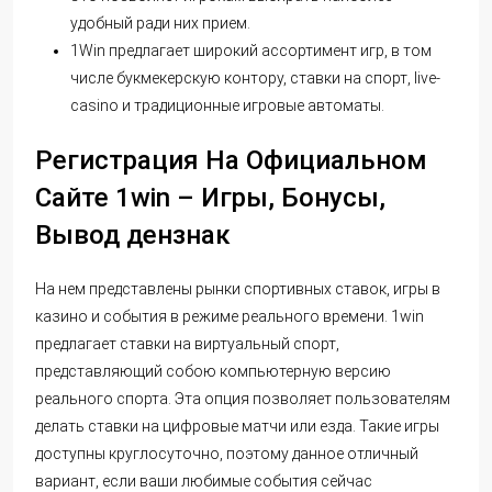
удобный ради них прием.
1Win предлагает широкий ассортимент игр, в том
числе букмекерскую контору, ставки на спорт, live-
casino и традиционные игровые автоматы.
Регистрация На Официальном
Сайте 1win – Игры, Бонусы,
Вывод дензнак
На нем представлены рынки спортивных ставок, игры в
казино и события в режиме реального времени. 1win
предлагает ставки на виртуальный спорт,
представляющий собою компьютерную версию
реального спорта. Эта опция позволяет пользователям
делать ставки на цифровые матчи или езда. Такие игры
доступны круглосуточно, поэтому данное отличный
вариант, если ваши любимые события сейчас