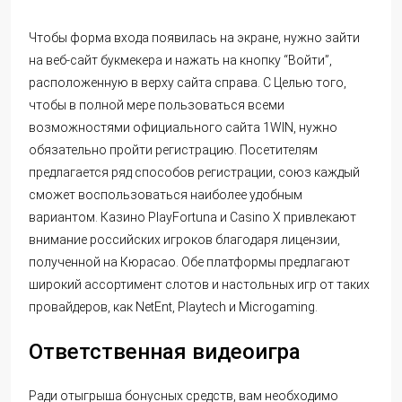
Чтобы форма входа появилась на экране, нужно зайти
на веб-сайт букмекера и нажать на кнопку “Войти”,
расположенную в верху сайта справа. С Целью того,
чтобы в полной мере пользоваться всеми
возможностями официального сайта 1WIN, нужно
обязательно пройти регистрацию. Посетителям
предлагается ряд способов регистрации, союз каждый
сможет воспользоваться наиболее удобным
вариантом. Казино PlayFortuna и Casino X привлекают
внимание российских игроков благодаря лицензии,
полученной на Кюрасао. Обе платформы предлагают
широкий ассортимент слотов и настольных игр от таких
провайдеров, как NetEnt, Playtech и Microgaming.
Ответственная видеоигра
Ради отыгрыша бонусных средств, вам необходимо