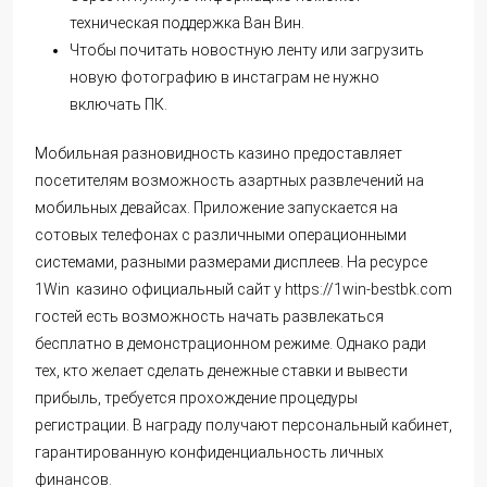
техническая поддержка Ван Вин.
Чтобы почитать новостную ленту или загрузить
новую фотографию в инстаграм не нужно
включать ПК.
Мобильная разновидность казино предоставляет
посетителям возможность азартных развлечений на
мобильных девайсах. Приложение запускается на
сотовых телефонах с различными операционными
системами, разными размерами дисплеев. На ресурсе
1Win казино официальный сайт у
https://1win-bestbk.com
гостей есть возможность начать развлекаться
бесплатно в демонстрационном режиме. Однако ради
тех, кто желает сделать денежные ставки и вывести
прибыль, требуется прохождение процедуры
регистрации. В награду получают персональный кабинет,
гарантированную конфиденциальность личных
финансов.