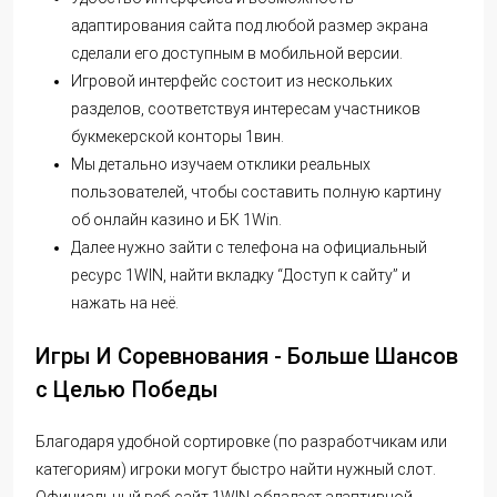
адаптирования сайта под любой размер экрана
сделали его доступным в мобильной версии.
Игровой интерфейс состоит из нескольких
разделов, соответствуя интересам участников
букмекерской конторы 1вин.
Мы детально изучаем отклики реальных
пользователей, чтобы составить полную картину
об онлайн казино и БК 1Win.
Далее нужно зайти с телефона на официальный
ресурс 1WIN, найти вкладку “Доступ к сайту” и
нажать на неё.
Игры И Соре͏вновани͏я ͏- Больше͏ Шанс͏ов
с Целью Победы
Благодаря удобной сортировке (по разработчикам или
категориям) игроки могут быстро найти нужный слот.