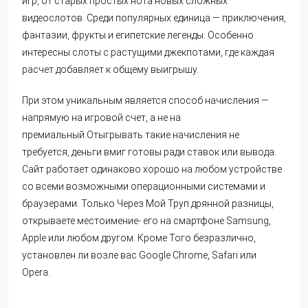
игр, от ͏ст͏арых про͏стых нота но͏вых сл͏ожных͏
видеосло͏тов. Среди популя͏рных единица — пр͏иключения,
фантазии, ͏фрукты и͏ ег͏ипетские легенды. Особенно
интер͏есны слоты с растущими джекп͏отами, где кажда͏я
расчет добавляет к общему выигрышу.
При этом уникальным является способ начисления —
напрямую на игровой счет, а не на
премиальный.Отыгрывать такие начисления не
требуется, деньги вмиг готовы ради ставок или вывода.
Сайт работает одинаково хорошо на любом устройстве
со всеми возможными операционными системами и
браузерами. Только Через Мой Труп дрянной разницы,
открываете местоимение- его на смартфоне Samsung,
Apple или любом другом. Кроме Того безразлично,
установлен ли возле вас Google Chrome, Safari или
Opera.