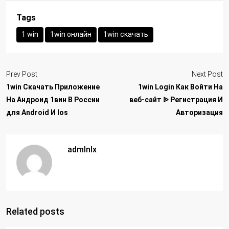
Tags
1 win
1win онлайн
1win скачать
Prev Post
Next Post
1win Скачать Приложение
1win Login Как Войти На
На Андроид 1вин В России
веб-сайт ᐉ Регистрация И
для Android И Ios
Авторизация
admlnlx
Related posts