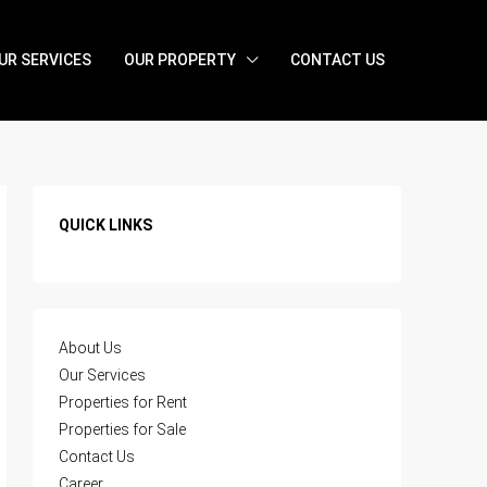
UR SERVICES
OUR PROPERTY
CONTACT US
QUICK LINKS
About Us
Our Services
Properties for Rent
Properties for Sale
Contact Us
Career