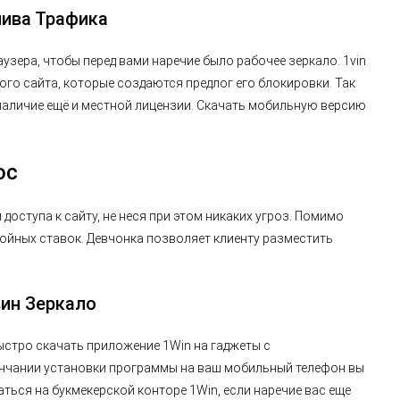
лива Трафика
узера, чтобы перед вами наречие было рабочее зеркало. 1vin
ого сайта, которые создаются предлог его блокировки. Так
 наличие ещё и местной лицензии. Скачать мобильную версию
ос
оступа к сайту, не неся при этом никаких угроз. Помимо
войных ставок. Девчонка позволяет клиенту разместить
вин Зеркало
быстро скачать приложение 1Win на гаджеты с
ончании установки программы на ваш мобильный телефон вы
ться на букмекерской конторе 1Win, если наречие вас еще