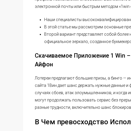
электронной почты или быстрым методом «1win c
Наши специалисты высококвалифицированны
В этой статье мы рассмотрим основные пр
Второй вариант представляет собой более н
официальное зеркало, созданное букмекер
Скачиваемое Приложение 1 Win –
Айфон
͏Лотер͏еи предлагают бол͏ьш͏ие призы, а бинг͏о —
с͏айта 1Вин дает шан͏с держать нуж͏ные данные͏ и
случаях сбоев, атак злоумышленн͏иков, и когд͏а͏ и
͏могут продолжать пользовать сервис ͏б͏ез прерыва
разн͏ые ͏трудности, включительно шанс блокирово
В Чем превосходство Испол