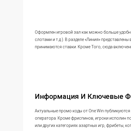
Оформлен игровой зал как можно больше удобно
слотами и т.д.). В разделе «Линия» представлен
принимаются ставки. Кроме Того, сюда включе
Информация И Ключевые Фа
Актуальные промо коды от One Win публикуются н
оператора. Кроме фриспинов, игроки исполин п
или других категориях азартных игр, фрибеты, к