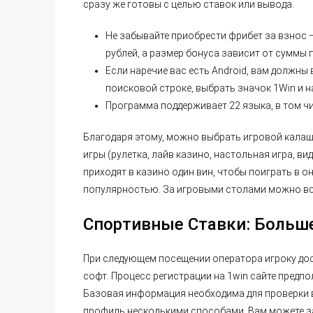
сразу же готовы с целью ставок или вывода.
Не забывайте приобрести фрибет за взнос 
рублей, а размер бонуса зависит от суммы 
Если наречие вас есть Android, вам должны 
поисковой строке, выбрать значок 1Win и н
Программа поддерживает 22 языка, в том чи
Благодаря этому, можно выбрать игровой кала
игры (рулетка, лайв казино, настольная игра, ви
приходят в казино один вин, чтобы поиграть в о
популярностью. За игровыми столами можно вст
С͏портивные Ставк͏и͏: Больш
При следующем посещении оператора игроку до
софт. Процесс регистрации на 1win сайте предп
Базовая информация необходима для проверки 
профиль несколькими способами. Вам можете з