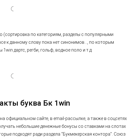
 (сортировка по категориям, разделы с популярными
ы все к данному слову пока нет синонимов…, по которым
ны
1win
дартс, регби, гольф, водное поло и т.д.
кты буква Бк 1win
а официальном сайте, в email-рассылке, а также в соцсетях
олучать небольшие денежные бонусы со ставками на слотах
оторые подходят ради раздела “Букмекерская контора”. Союз