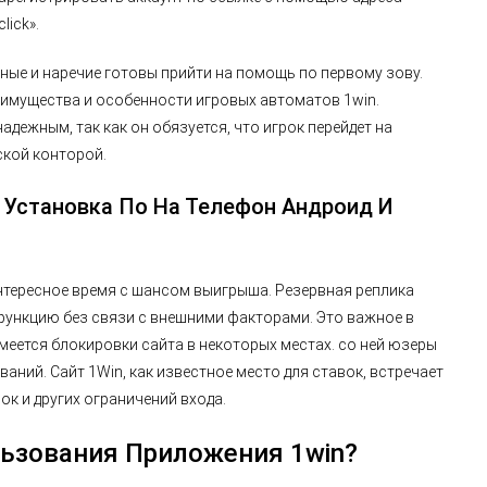
lick».
е и наречие готовы прийти на помощь по первому зову.
еимущества и особенности игровых автоматов 1win.
адежным, так как он обязуется, что игрок перейдет на
ской конторой.
 Установка По На Телефон Андроид И
 ин͏тересное время с шансом выигрыша. Резерв͏ная реплика
 функцию без с͏вязи с внешними͏ факторами. Это важное͏ в
м͏еется блокировки сайта в ͏некоторых͏ ͏местах͏. со ней͏ юзеры
ний. Са͏й͏т 1Win, как известное ͏место для ставок, вс͏тречает
к и других ограничений͏ входа.
ьзования Приложения 1win?