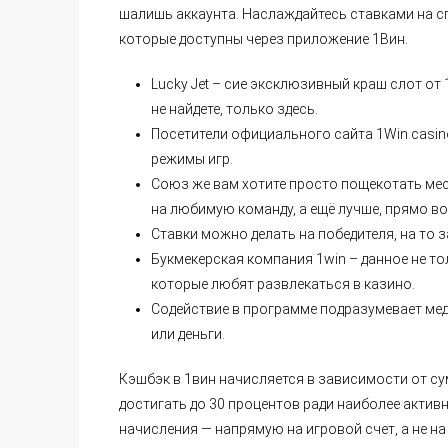
шалишь аккаунта. Наслаждайтесь ставками на с
которые доступны через приложение 1Вин.
Lucky Jet – сие эксклюзивный краш слот от 1
не найдете, только здесь.
Посетители официального сайта 1Win casi
режимы игр.
Союз же вам хотите просто пощекотать мест
на любимую команду, а ещё лучше, прямо во
Ставки можно делать на победителя, на то з
Букмекерская компания 1win – данное не тол
которые любят развлекаться в казино.
Содействие в программе подразумевает ме
или деньги.
Кэшбэк в 1вин начисляется в зависимости от су
достигать до 30 процентов ради наиболее актив
начисления — напрямую на игровой счет, а не на