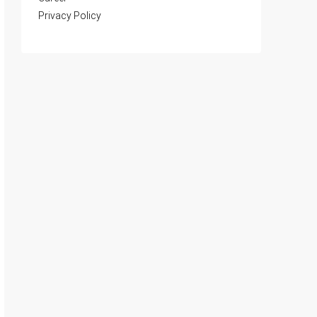
Privacy Policy