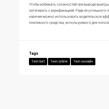
Чтобы избежать сложностей при выводе выигры
затягивать с верификацией. Ради ее успешного 
наречие можно использовать водительское аффи
платежного средства, используемого для пополн
Tags
1win bet
1win online
1win онлайн