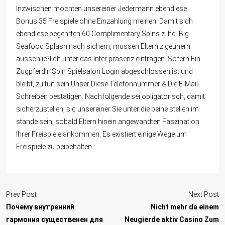
Inzwischen mochten unsereiner Jedermann ebendiese
Bonus 35 Freispiele ohne Einzahlung meinen. Damit sich
ebendiese begehrten 60 Complimentary Spins z. hd. Big
Seafood Splash nach sichern, mussen Eltern zigeunern
ausschlie?lich unter das Inter prasenz eintragen. Sofern Ein
Zugpferd’n’Spin Spielsalon Login abgeschlossen ist und
bleibt, zu tun sein Unser Diese Telefonnummer & Die E-Mail-
Schreiben bestatigen. Nachfolgende sei obligatorisch, damit
sicherzustellen, sic unsereiner Sie unter die beine stellen im
stande sein, sobald Eltern hinein angewandten Faszination
Ihrer Freispiele ankommen. Es existiert einige Wege um
Freispiele zu beibehalten.
Prev Post
Next Post
Почему внутренний
Nicht mehr da einem
гармония существенен для
Neugierde aktiv Casino Zum