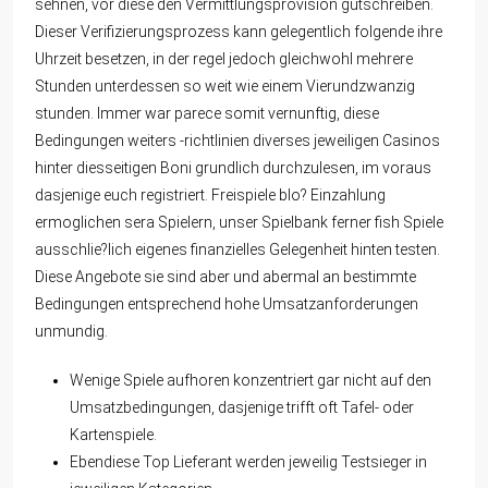
sehnen, vor diese den Vermittlungsprovision gutschreiben.
Dieser Verifizierungsprozess kann gelegentlich folgende ihre
Uhrzeit besetzen, in der regel jedoch gleichwohl mehrere
Stunden unterdessen so weit wie einem Vierundzwanzig
stunden. Immer war parece somit vernunftig, diese
Bedingungen weiters -richtlinien diverses jeweiligen Casinos
hinter diesseitigen Boni grundlich durchzulesen, im voraus
dasjenige euch registriert. Freispiele blo? Einzahlung
ermoglichen sera Spielern, unser Spielbank ferner fish Spiele
ausschlie?lich eigenes finanzielles Gelegenheit hinten testen.
Diese Angebote sie sind aber und abermal an bestimmte
Bedingungen entsprechend hohe Umsatzanforderungen
unmundig.
Wenige Spiele aufhoren konzentriert gar nicht auf den
Umsatzbedingungen, dasjenige trifft oft Tafel- oder
Kartenspiele.
Ebendiese Top Lieferant werden jeweilig Testsieger in