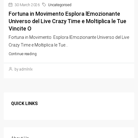
30 March 2026
Uncategorised
Fortuna in Movimento Esplora lEmozionante
Universo del Live Crazy Time e Moltiplica le Tue
Vincite O
Fortuna in Movimento: Esplora lEmozionante Universo del Live
Crazy Time e Moltiplica le Tue...
Continue reading
by admlnlx
QUICK LINKS