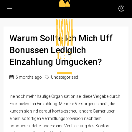
Warum Sollte Ich Mich Uff
Bonussen Lediglich
Einzahlung Umgucken?
6 months ago
Uncategorised
‘ne noch mehr haufige Organisation sei diese Vergabe durch
Freispielen frei Einzahlung. Mehrere Versorger es hei?t, die
kunden sie sind darauf kontaktscheu, andere Gamer uber
einem sofortigen Vermittlungsprovision nachdem
honorieren, dabei andere eine Verifizierung des Kontos