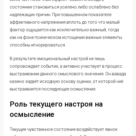
состоянии становиться усилено либо ослаблено без
надлежащих причин. При повышенном показателе
аффективного напряжения вплоть до того что малый
фактор ощущается как исключительно важный, тогда
как на фоне психическом истощении важные элементы
способны игнорироваться.
В результате эмоциональный настрой не лишь
сопровождает событие, а активно участвует в процесс
выстраивании данного смыслового значения. Он вавада
казино задаёт исходную основу оценки, от которой неё
выстраивается последующее осмысление.
Роль текущего настроя на
осмысление
Текущее чувственное состояние воздействует явное