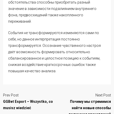
обстоятельства способны приобретать разный
значение в зависимости под влиянием внутреннего
фона, предвосхищений также накопленного
переживаний.
События не трансформируются изменяются сами по
себе, но данное интерпретация постоянно
трансформируется. Осознание чувственного настроя
даёт возможность формировать относительно
сбалансированное и целостное позицию к событиям,
снижая воздействие краткосрочных ошибок также
повышая качество анализа.
Prev Post
Next Post
GGBet Esport – Wszystko, co
Почему мы стремимся
musisz wiedzieć
найти новые способы