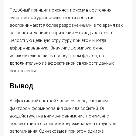
Подобный принцип поясняет, почему в состояния
чувственной уравновешенности события
воспринимаются более разрозненными, в то время как
на фоне ситуациях напряжения — складываются в
целостную цельную структуру, при этом иногда
деформированную. Значение формируется не
исключительно лишь посредством фактов, но
дополнительно из аффективной связности данных
соотнесения.
Вывод
Аффективный настрой является определяющим
фактором формирования смысла событий. Он
воздействует на внимание внимание, понимание
последствий а сохранение переживаний в структуре
запоминания. Одинаковые и при этом одни же