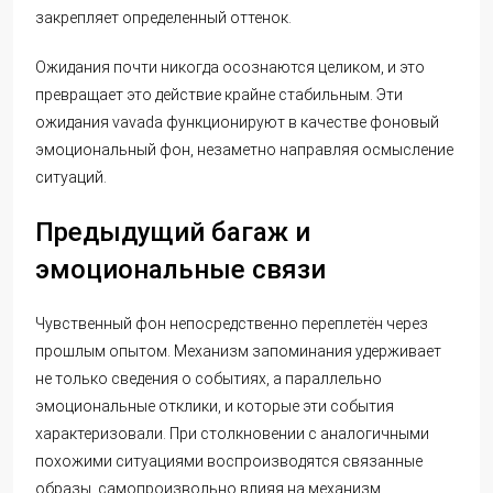
закрепляет определенный оттенок.
Ожидания почти никогда осознаются целиком, и это
превращает это действие крайне стабильным. Эти
ожидания vavada функционируют в качестве фоновый
эмоциональный фон, незаметно направляя осмысление
ситуаций.
Предыдущий багаж и
эмоциональные связи
Чувственный фон непосредственно переплетён через
прошлым опытом. Механизм запоминания удерживает
не только сведения о событиях, а параллельно
эмоциональные отклики, и которые эти события
характеризовали. При столкновении с аналогичными
похожими ситуациями воспроизводятся связанные
образы, самопроизвольно влияя на механизм