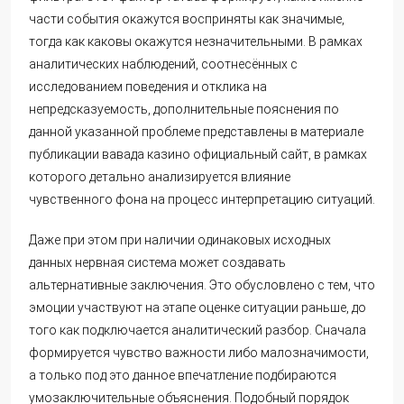
части события окажутся восприняты как значимые,
тогда как каковы окажутся незначительными. В рамках
аналитических наблюдений, соотнесённых с
исследованием поведения и отклика на
непредсказуемость, дополнительные пояснения по
данной указанной проблеме представлены в материале
публикации
вавада казино официальный сайт
, в рамках
которого детально анализируется влияние
чувственного фона на процесс интерпретацию ситуаций.
Даже при этом при наличии одинаковых исходных
данных нервная система может создавать
альтернативные заключения. Это обусловлено с тем, что
эмоции участвуют на этапе оценке ситуации раньше, до
того как подключается аналитический разбор. Сначала
формируется чувство важности либо малозначимости,
а только под это данное впечатление подбираются
умозаключительные объяснения. Подобный порядок