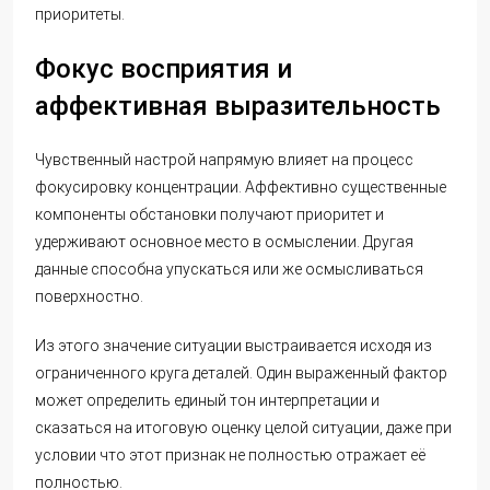
приоритеты.
Фокус восприятия и
аффективная выразительность
Чувственный настрой напрямую влияет на процесс
фокусировку концентрации. Аффективно существенные
компоненты обстановки получают приоритет и
удерживают основное место в осмыслении. Другая
данные способна упускаться или же осмысливаться
поверхностно.
Из этого значение ситуации выстраивается исходя из
ограниченного круга деталей. Один выраженный фактор
может определить единый тон интерпретации и
сказаться на итоговую оценку целой ситуации, даже при
условии что этот признак не полностью отражает её
полностью.