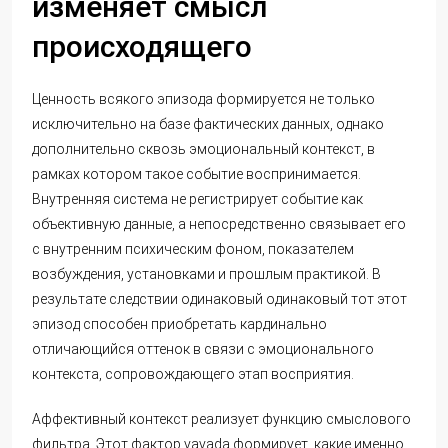
изменяет смысл
происходящего
Ценность всякого эпизода формируется не только
исключительно на базе фактических данных, однако
дополнительно сквозь эмоциональный контекст, в
рамках котором такое событие воспринимается.
Внутренняя система не регистрирует событие как
объективную данные, а непосредственно связывает его
с внутренним психическим фоном, показателем
возбуждения, установками и прошлым практикой. В
результате следствии одинаковый одинаковый тот этот
эпизод способен приобретать кардинально
отличающийся оттенок в связи с эмоционального
контекста, сопровождающего этап восприятия.
Аффективный контекст реализует функцию смыслового
фильтра. Этот фактор vavada формирует, какие именно