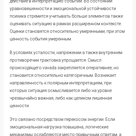
действие в интерпретацию событий. Во состоянии
уравновешенности и эмоциональной устойчивости
психика стремится учитывать больше элементов также
оценивать ситуацию в рамках расширенном контексте.
Оценки становятся относительно умеренными, при этом
ценность события умеренным.
В условиях усталости, напряжении а также внутреннем
противоречии трактовка упрощается. Смысл
происходящего vavada закрепляется оперативнее, но
становится относительно категоричным. Возникает
направленность к полярным интерпретациям, при
которых ситуация осмысливается либо на уровне
чрезвычайно важная, либо как целиком лишенная
ценности.
Это связано посредством перекосом энергии. Если
эмоциональная нагрузка повышена, логические
механизмы ослабляются место привычным ответам, а