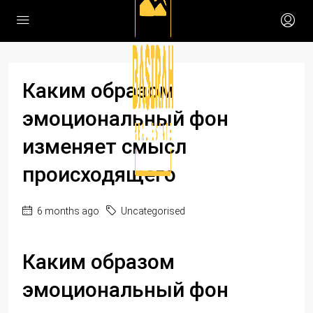
Каким образом
эмоциональный фон
изменяет смысл
происходящего
6 months ago
Uncategorised
Каким образом
эмоциональный фон