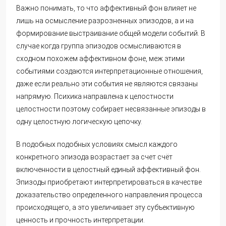
Важно понимать, то что аффективный фон влияет не
лишь на осмысление разрозненных эпизодов, а и на
формирование выстраивание общей модели событий. В
случае когда группа эпизодов осмысливаются в
сходном похожем аффективном фоне, меж этими
событиями создаются интерпретационные отношения,
даже если реально эти события не являются связаны
напрямую. Психика направлена к целостности
целостности поэтому собирает несвязанные эпизоды в
одну целостную логическую цепочку.
В подобных подобных условиях смысл каждого
конкретного эпизода возрастает за счет счёт
включенности в целостный единый аффективный фон.
Эпизоды приобретают интерпретироваться в качестве
доказательство определенного направления процесса
происходящего, а это увеличивает эту субъективную
ценность и прочность интерпретации.