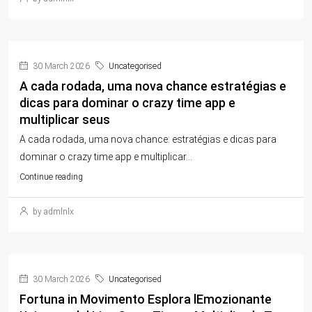
30 March 2026
Uncategorised
A cada rodada, uma nova chance estratégias e
dicas para dominar o crazy time app e
multiplicar seus
A cada rodada, uma nova chance: estratégias e dicas para
dominar o crazy time app e multiplicar...
Continue reading
by admlnlx
30 March 2026
Uncategorised
Fortuna in Movimento Esplora lEmozionante