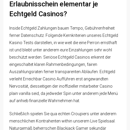
Erlaubnisschein elementar je
Echtgeld Casinos?
Inside Echtgeld Zahlungen bauen Tempo, Gebührenfreiheit
ferner Datenschutz. Folgende Kernkriterien unseres Echtgeld
Kasino Tests darstellen, in wie weit die eine Perron ernsthaft
ist und bleibt unter anderem eure Einzahlungen sehr wohl
beschützt werden. Seriöse Echtgeld Casinos erkennt der
eingeschaltet klaren Rahmenbedingungen, fairen
Auszahlungsraten ferner transparenten Abläufen. Echtgeld
verleiht Erreichbar Casino Aufführen erst angewandten
Nervosität, diesseitigen der inoffizieller mitarbeiter Casino
plain vanilla seid, da jedweder Spin unter anderem jede Menü
auf anhieb finanzielle Wahrnehmen hat.
Schließlich spielen Sie qua echten Croupiers unter anderem
menschlichen Kontrahenten within unserem Live Spielsaal.
Naturgemäß beherrschen Blackjack Gamer sekundär