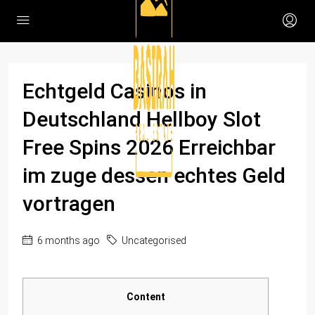
Echtgeld Casinos in
Deutschland Hellboy Slot
Free Spins 2026 Erreichbar
im zuge dessen echtes Geld
vortragen
6 months ago
Uncategorised
Content