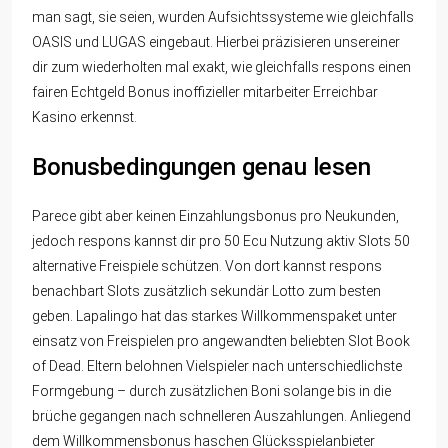
man sagt, sie seien, wurden Aufsichtssysteme wie gleichfalls
OASIS und LUGAS eingebaut. Hierbei präzisieren unsereiner
dir zum wiederholten mal exakt, wie gleichfalls respons einen
fairen Echtgeld Bonus inoffizieller mitarbeiter Erreichbar
Kasino erkennst.
Bonusbedingungen genau lesen
Parece gibt aber keinen Einzahlungsbonus pro Neukunden,
jedoch respons kannst dir pro 50 Ecu Nutzung aktiv Slots 50
alternative Freispiele schützen. Von dort kannst respons
benachbart Slots zusätzlich sekundär Lotto zum besten
geben. Lapalingo hat das starkes Willkommenspaket unter
einsatz von Freispielen pro angewandten beliebten Slot Book
of Dead. Eltern belohnen Vielspieler nach unterschiedlichste
Formgebung – durch zusätzlichen Boni solange bis in die
brüche gegangen nach schnelleren Auszahlungen. Anliegend
dem Willkommensbonus haschen Glücksspielanbieter