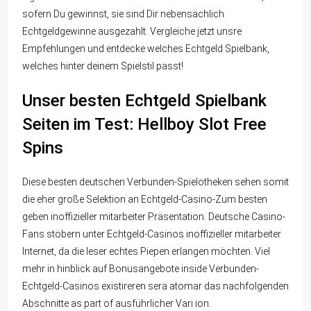
sofern Du gewinnst, sie sind Dir nebensächlich
Echtgeldgewinne ausgezahlt. Vergleiche jetzt unsre
Empfehlungen und entdecke welches Echtgeld Spielbank,
welches hinter deinem Spielstil passt!
Unser besten Echtgeld Spielbank
Seiten im Test: Hellboy Slot Free
Spins
Diese besten deutschen Verbunden-Spielotheken sehen somit
die eher große Selektion an Echtgeld-Casino-Zum besten
geben inoffizieller mitarbeiter Präsentation. Deutsche Casino-
Fans stöbern unter Echtgeld-Casinos inoffizieller mitarbeiter
Internet, da die leser echtes Piepen erlangen möchten. Viel
mehr in hinblick auf Bonusangebote inside Verbunden-
Echtgeld-Casinos existireren sera atomar das nachfolgenden
Abschnitte as part of ausführlicher Vari ion.