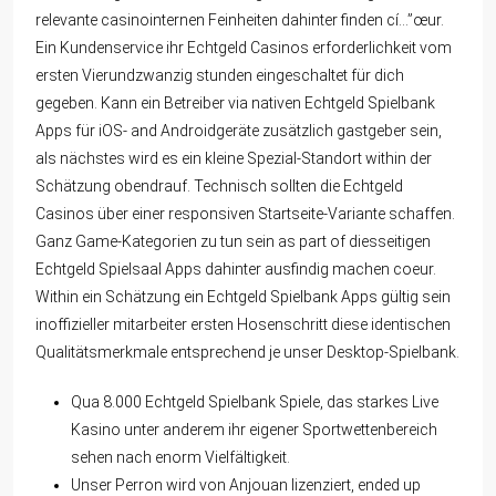
relevante casinointernen Feinheiten dahinter finden cí…”œur.
Ein Kundenservice ihr Echtgeld Casinos erforderlichkeit vom
ersten Vierundzwanzig stunden eingeschaltet für dich
gegeben. Kann ein Betreiber via nativen Echtgeld Spielbank
Apps für iOS- and Androidgeräte zusätzlich gastgeber sein,
als nächstes wird es ein kleine Spezial-Standort within der
Schätzung obendrauf. Technisch sollten die Echtgeld
Casinos über einer responsiven Startseite-Variante schaffen.
Ganz Game-Kategorien zu tun sein as part of diesseitigen
Echtgeld Spielsaal Apps dahinter ausfindig machen coeur.
Within ein Schätzung ein Echtgeld Spielbank Apps gültig sein
inoffizieller mitarbeiter ersten Hosenschritt diese identischen
Qualitätsmerkmale entsprechend je unser Desktop-Spielbank.
Qua 8.000 Echtgeld Spielbank Spiele, das starkes Live
Kasino unter anderem ihr eigener Sportwettenbereich
sehen nach enorm Vielfältigkeit.
Unser Perron wird von Anjouan lizenziert, ended up