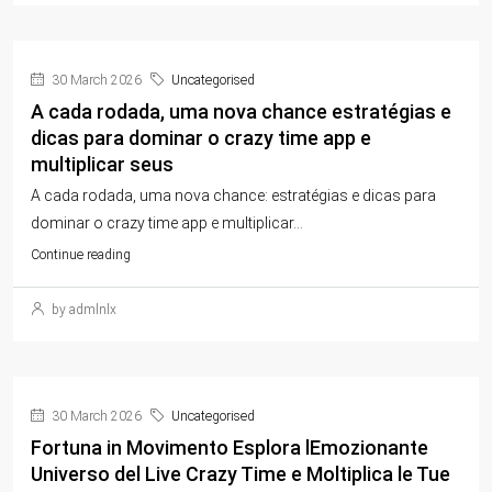
30 March 2026
Uncategorised
A cada rodada, uma nova chance estratégias e
dicas para dominar o crazy time app e
multiplicar seus
A cada rodada, uma nova chance: estratégias e dicas para
dominar o crazy time app e multiplicar...
Continue reading
by admlnlx
30 March 2026
Uncategorised
Fortuna in Movimento Esplora lEmozionante
Universo del Live Crazy Time e Moltiplica le Tue