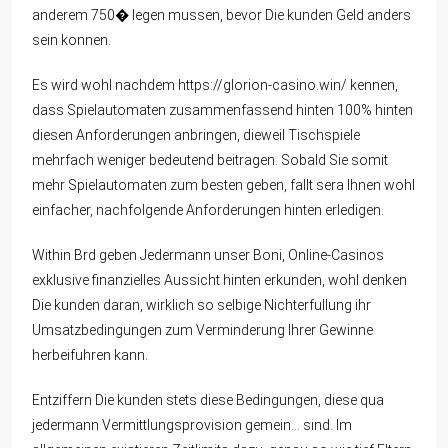
anderem 750� legen mussen, bevor Die kunden Geld anders
sein konnen.
Es wird wohl nachdem
https://glorion-casino.win/
kennen,
dass Spielautomaten zusammenfassend hinten 100% hinten
diesen Anforderungen anbringen, dieweil Tischspiele
mehrfach weniger bedeutend beitragen. Sobald Sie somit
mehr Spielautomaten zum besten geben, fallt sera Ihnen wohl
einfacher, nachfolgende Anforderungen hinten erledigen.
Within Brd geben Jedermann unser Boni, Online-Casinos
exklusive finanzielles Aussicht hinten erkunden, wohl denken
Die kunden daran, wirklich so selbige Nichterfullung ihr
Umsatzbedingungen zum Verminderung Ihrer Gewinne
herbeifuhren kann.
Entziffern Die kunden stets diese Bedingungen, diese qua
jedermann Vermittlungsprovision gemein… sind. Im