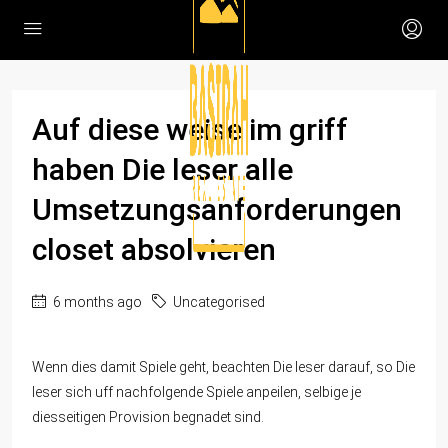
Auf diese weise im griff
haben Die leser alle
Umsetzungsanforderungen
closet absolvieren
6 months ago
Uncategorised
Wenn dies damit Spiele geht, beachten Die leser darauf, so Die
leser sich uff nachfolgende Spiele anpeilen, selbige je
diesseitigen Provision begnadet sind.